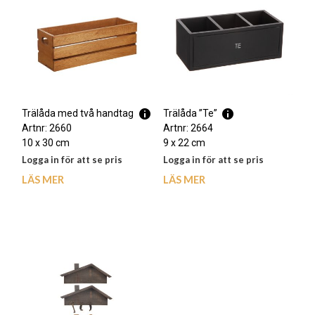
Trälåda med två handtag
Trälåda ”Te”
Artnr: 2660
Artnr: 2664
10 x 30 cm
9 x 22 cm
Logga in för att se pris
Logga in för att se pris
LÄS MER
LÄS MER