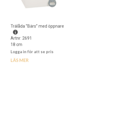
Trälåda ”Bärs” med öppnare
Kapsylöppnare flaska i trä
Artnr: 2691
Artnr: 3009
18 cm
15 cm
Logga in för att se pris
Logga in för att se pris
LÄS MER
LÄS MER