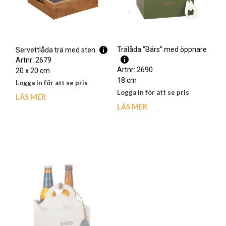
Trälåda ”Bärs” med öppnare
Servettlåda trä med sten
Artnr: 2679
Artnr: 2690
20 x 20 cm
18 cm
Logga in för att se pris
Logga in för att se pris
LÄS MER
LÄS MER