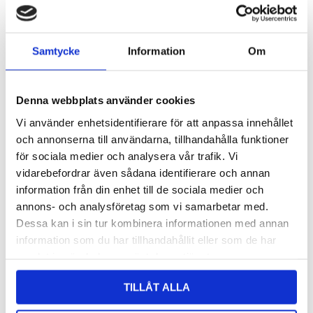
Samtycke
Information
Om
Katt med lång svans i trä
Bock i trä
Logga in för att se pris
Logga in för att se pris
Denna webbplats använder cookies
LÄS MER
LÄS MER
Vi använder enhetsidentifierare för att anpassa innehållet
och annonserna till användarna, tillhandahålla funktioner
för sociala medier och analysera vår trafik. Vi
vidarebefordrar även sådana identifierare och annan
information från din enhet till de sociala medier och
annons- och analysföretag som vi samarbetar med.
Dessa kan i sin tur kombinera informationen med annan
information som du har tillhandahållit eller som de har
samlat in när du har använt deras tjänster.
TILLÅT ALLA