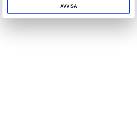
AVVISA
Dörrstopp djur i trä
Gående katt i trä
Logga in för att se pris
Logga in för att se pris
LÄS MER
LÄS MER