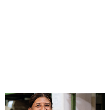
Fågel Folke i hamrad plåt
Fågel Hebbe m vän i hamrad
plåt
Logga in för att se pris
LÄS MER
Logga in för att se pris
LÄS MER