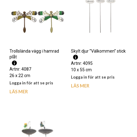
Trollslända vägg i hamrad
Skylt djur ”Välkommen” stick
plåt
Artnr: 4095
Artnr: 4087
10 x 55 cm
26 x 22 cm
Logga in för att se pris
Logga in för att se pris
LÄS MER
LÄS MER