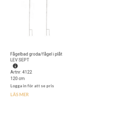
Fågelbad groda/fågel i plåt
Humla vägg i hamrad plåt
LEV SEPT
Artnr: 4125
Artnr: 4122
28 x 20 cm
120 cm
Logga in för att se pris
Logga in för att se pris
LÄS MER
LÄS MER