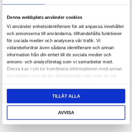
Denna webbplats använder cookies
Vi använder enhetsidentifierare för att anpassa innehållet
och annonserna till användarna, tillhandahålla funktioner
Fågel Kalle m vän i hamrad
Fågel Kalle m vän i hamrad
för sociala medier och analysera vår trafik. Vi
plåt
plåt
vidarebefordrar även sådana identifierare och annan
information från din enhet till de sociala medier och
annons- och analysföretag som vi samarbetar med.
Logga in för att se pris
Logga in för att se pris
Dessa kan i sin tur kombinera informationen med annan
LÄS MER
LÄS MER
information som du har tillhandahållit eller som de har
samlat in när du har använt deras tjänster.
TILLÅT ALLA
AVVISA