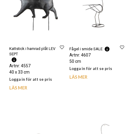
Kattstick i hamrad plåt LEV
Fågel i smide SALE
SEPT
Artnr: 4607
50 cm
Artnr: 4557
Logga in för att se pris
40 x 33 cm
LÄS MER
Logga in för att se pris
LÄS MER