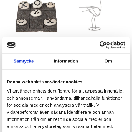
Tre i rad i lava sten
Fågel i smide SALE
Artnr: 8318
Artnr: 4606
Samtycke
Information
Om
20 x 20 cm
40 cm
Logga in för att se pris
Logga in för att se pris
LÄS MER
LÄS MER
Denna webbplats använder cookies
Vi använder enhetsidentifierare för att anpassa innehållet
och annonserna till användarna, tillhandahålla funktioner
för sociala medier och analysera vår trafik. Vi
vidarebefordrar även sådana identifierare och annan
information från din enhet till de sociala medier och
annons- och analysföretag som vi samarbetar med.