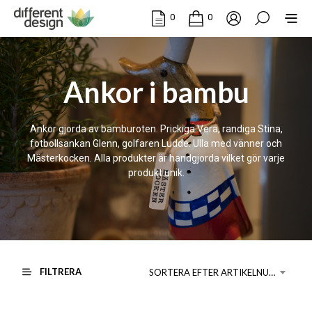
0
0
Ankor i bambu
Ankor gjorda av bamburoten. Prickiga Vera, randiga Stina,
fotbollsankan Glenn, golfaren Ludde. Ulla med vänner och
Mästerkocken. Alla produkter är handgjorda vilket gör varje
produkt unik.
FILTRERA
SORTERA EFTER ARTIKELNUMMER