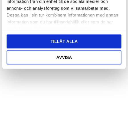
information från din enhet till de sociala medier och
annons- och analysföretag som vi samarbetar med.
Dessa kan i sin tur kombinera informationen med annan
information som du har tillhandahållit eller som de har
samlat in när du har använt deras tjänster.
TILLÅT ALLA
AVVISA
Anka ”Nisse JR” i bambu
Anka ”Nisse” i bambu
Logga in för att se pris
Logga in för att se pris
LÄS MER
LÄS MER