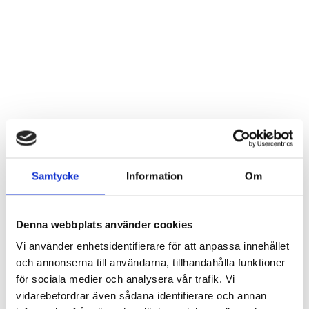
Anka Ulla med vänner i
Anka Ulla med vänner i
Samtycke
Information
Om
bambu LEV OKT
bambu
Artnr: 1259
Artnr: 1258
35 cm
25 cm
Denna webbplats använder cookies
Logga in för att se pris
Logga in för att se pris
Vi använder enhetsidentifierare för att anpassa innehållet
LÄS MER
LÄS MER
och annonserna till användarna, tillhandahålla funktioner
för sociala medier och analysera vår trafik. Vi
vidarebefordrar även sådana identifierare och annan