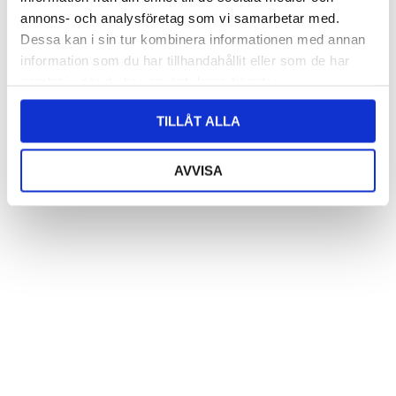
annons- och analysföretag som vi samarbetar med.
Dessa kan i sin tur kombinera informationen med annan
information som du har tillhandahållit eller som de har
samlat in när du har använt deras tjänster.
TILLÅT ALLA
AVVISA
Fågel Folke i hamrad plåt
Fågel Holger m vän i hamrad
Artnr: 4990
plåt
55 cm
Artnr: 4987
Logga in för att se pris
40 cm
LÄS MER
Logga in för att se pris
LÄS MER