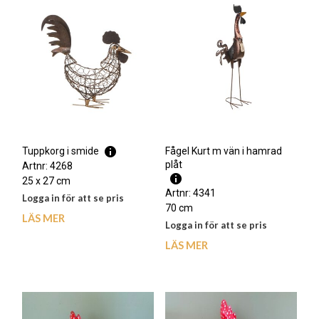
Fågel Kurt m vän i hamrad
Tuppkorg i smide
plåt
Artnr: 4268
25 x 27 cm
Artnr: 4341
Logga in för att se pris
70 cm
LÄS MER
Logga in för att se pris
LÄS MER