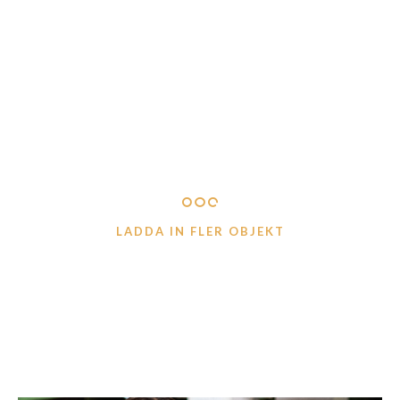
Nyckelring teak pappa
Smörkniv teak
”Lärare/pedagog”
Logga in för att se pris
LÄS MER
Logga in för att se pris
LÄS MER
LADDA IN FLER OBJEKT