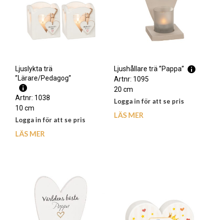
Ljuslykta trä
Ljushållare trä ”Pappa”
”Lärare/Pedagog”
Artnr: 1095
20 cm
Artnr: 1038
Logga in för att se pris
10 cm
LÄS MER
Logga in för att se pris
LÄS MER