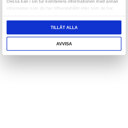
Dessa kan i sin tur kombinera informationen med annan
information som du har tillhandahållit eller som de har
samlat in när du har använt deras tjänster.
Stående ”Bästa Vän”
Hjärta ”Världens bästa
Mamma”
TILLÅT ALLA
Logga in för att se pris
LÄS MER
Logga in för att se pris
AVVISA
LÄS MER