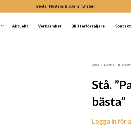
Beställ Höstens & Julens nyheter!
Aktuellt
Verksamhet
Bli återförsäljare
Kontak
HEM
/
HÖST- & JULNYHET
Stå. ”P
bästa”
Logga in för a