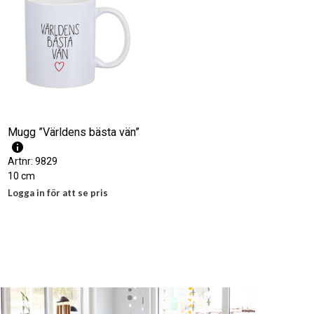
N
.
Mugg ”Världens bästa vän”
Artnr: 9829
10 cm
Logga in för att se pris
LÄS MER