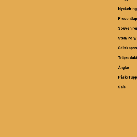
Nyckelring
Presentlap
Souvenire
Sten/Poly
Sällskapss
Träproduk
Änglar
Påsk/Tupp
Sale