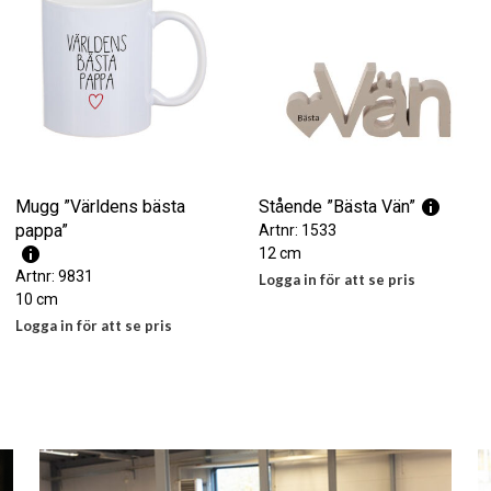
Mugg ”Världens bästa
Stående ”Bästa Vän”
pappa”
Artnr: 1533
12 cm
Artnr: 9831
Logga in för att se pris
10 cm
LÄS MER
Logga in för att se pris
LÄS MER