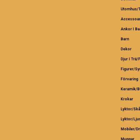
Utomhus/T
Accessoar
Ankor I B
Barn
Dekor
Djur I Trä/
Figurer/S
Förvaring
Keramik/B
Krokar
Lyktor/Skå
Lyktor/Lju
Mobiler/D
Muggar