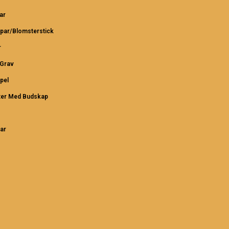
ar
par/Blomsterstick
r
/Grav
pel
ter Med Budskap
ar