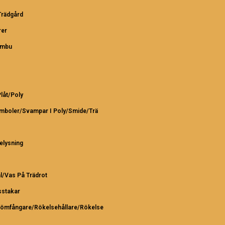
rädgård
er
ambu
Plåt/Poly
ymboler/Svampar I Poly/Smide/Trä
elysning
l/Vas På Trädrot
sstakar
römfångare/Rökelsehållare/Rökelse