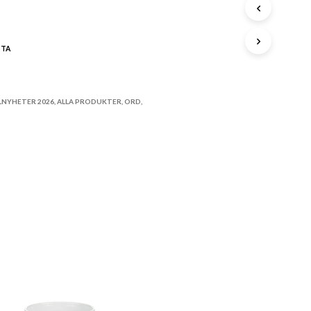
A
P
R
STA
O
D
U
K
LNYHETER 2026
,
ALLA PRODUKTER
,
ORD
,
T
E
R
I
V
A
R
U
K
O
R
G
E