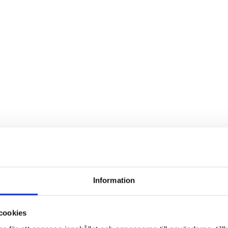
Logga in för att se pris
LÄS MER
Salladsbestick hjärtan
Salt/Pepparskål teak
teak
med sked
Information
Logga in för att se pris
Logga in för att se pris
cookies
LÄS MER
LÄS MER