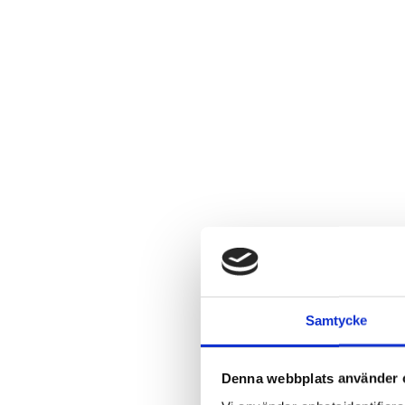
16 cm
LÄS MER
Logga in för att se pris
LÄS MER
Smörkniv teak
Ryggkliare teak
Samtycke
Logga in för att se pris
Logga in för att se pris
LÄS MER
LÄS MER
Denna webbplats använder 