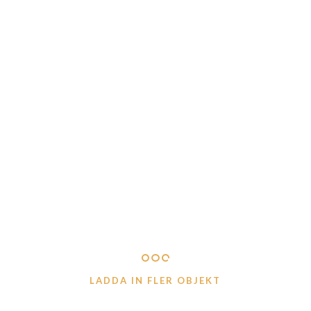
Mugg ”Världens bästa
Mugg ”Världens bästa
farmor”
farfar”
Logga in för att se pris
Logga in för att se pris
LÄS MER
LÄS MER
LADDA IN FLER OBJEKT