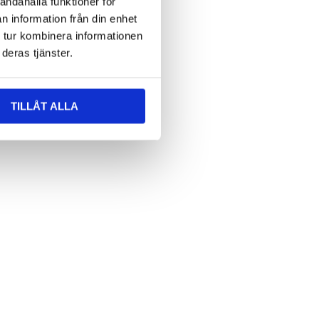
andahålla funktioner för
n information från din enhet
 tur kombinera informationen
deras tjänster.
TILLÅT ALLA
Skål teak med pärlemo
Skål keramik ”Skydd
SALE
hand” SALE
Logga in för att se pris
Logga in för att se pris
LÄS MER
LÄS MER