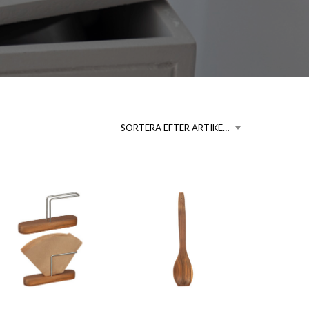
A
P
R
O
D
U
K
T
E
SORTERA EFTER ARTIKELNUMMER
R
I
V
A
R
U
K
O
R
G
E