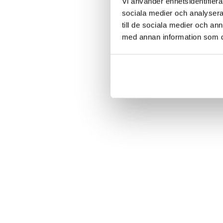
Vi använder enhetsidentifierar
sociala medier och analysera 
till de sociala medier och a
med annan information som du 
Hålslev teak
Kapsylöppnare med tex
i trä
Logga in för att se pris
LÄS MER
Logga in för att se pris
LÄS MER