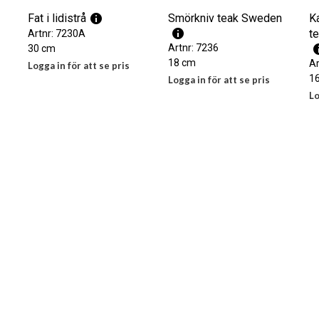
Fat i lidistrå
Smörkniv teak Sweden
Ka
t
Artnr: 7230A
Artnr: 7236
30 cm
18 cm
Ar
Logga in för att se pris
16
Logga in för att se pris
LÄS MER
Lo
LÄS MER
LÄ
Skohorn teak
Ätpinnar teak set
Ä
Artnr: 7242
Artnr: 7243
Ar