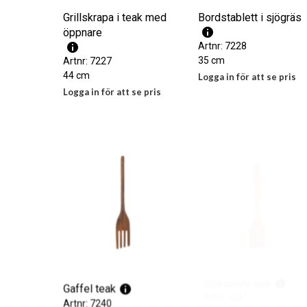
Grillskrapa i teak med
Bordstablett i sjögräs
öppnare
Artnr: 7228
35 cm
Artnr: 7227
44 cm
Logga in för att se pris
Logga in för att se pris
LÄS MER
LÄS MER
Gaffel teak
Stekspade teak
Artnr: 7240
Artnr: 7241