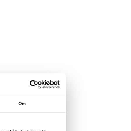
LÄS MER
Smörkniv teak
Mobilstol ”Pausa din
”Lärare/pedagog”
skärm…” trä
Om
Logga in för att se pris
Logga in för att se pris
LÄS MER
LÄS MER