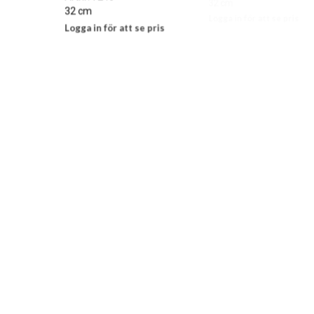
32 cm
32 cm
Logga in för att se pris
Logga in för att se pris
LÄS MER
LÄS MER
Salladsbestick teak
Kapsylöppnare
”Student” i trä
Artnr: 7249
15 cm
Artnr: 7246
Logga in för att se pris