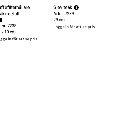
N
.
ffefilterhållare
Slev teak
eak/metall
Artnr: 7239
29 cm
tnr: 7238
Logga in för att se pris
 x 10 cm
LÄS MER
gga in för att se pris
S MER
ggkopp teak
Kapsylöppnare teak
Sweden
tnr: 7244