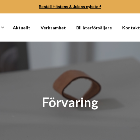
Beställ Höstens & Julens nyheter!
Aktuellt
Verksamhet
Bli återförsäljare
Kontak
Förvaring