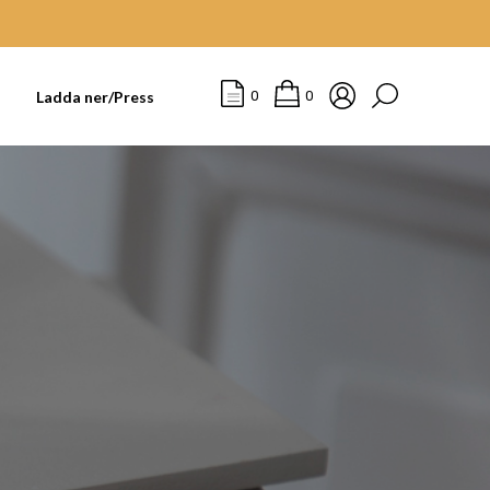
t
Ladda ner/Press
0
0
I
N
G