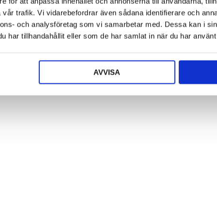
e för att anpassa innehållet och annonserna till användarna, tillh
vår trafik. Vi vidarebefordrar även sådana identifierare och anna
nnons- och analysföretag som vi samarbetar med. Dessa kan i sin
har tillhandahållit eller som de har samlat in när du har använt 
AVVISA
Kapsylöppnare i trä
t
Fat/skål handblåst
mönster i glas
Logga in för att se pris
LÄS MER
Logga in för att se pris
LÄS MER