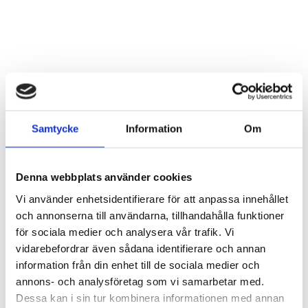
Samtycke
Information
Om
Kaffefilterhållare trä
Trälåda ”Mobilvila”
Artnr: 2168
Denna webbplats använder cookies
10 x 20 cm
Logga in för att se pris
Logga in för att se pris
Vi använder enhetsidentifierare för att anpassa innehållet
LÄS MER
LÄS MER
och annonserna till användarna, tillhandahålla funktioner
för sociala medier och analysera vår trafik. Vi
vidarebefordrar även sådana identifierare och annan
information från din enhet till de sociala medier och
annons- och analysföretag som vi samarbetar med.
Dessa kan i sin tur kombinera informationen med annan