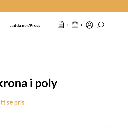
t
Ladda ner/Press
0
0
rona i poly
tt se pris
I
N
G