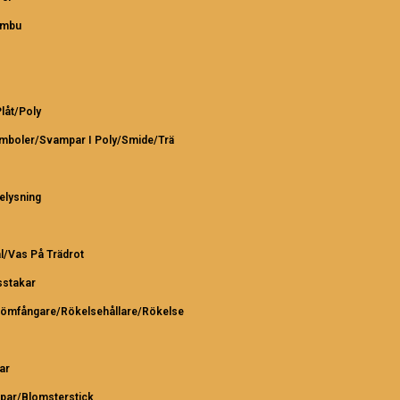
ambu
Plåt/Poly
ymboler/Svampar I Poly/Smide/Trä
elysning
l/Vas På Trädrot
sstakar
römfångare/Rökelsehållare/Rökelse
ar
par/Blomsterstick