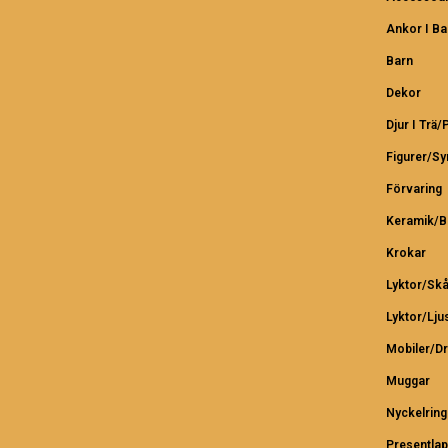
Ankor I B
Barn
Dekor
Djur I Trä/
Figurer/S
Förvaring
Keramik/B
Krokar
Lyktor/Skå
Lyktor/Lju
Mobiler/D
Muggar
Nyckelring
Presentlap