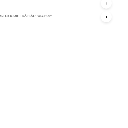
A
STA
P
R
O
UKTER
,
DJUR I TRÄ/PLÅT/POLY
,
POLY
,
D
U
K
T
E
R
I
V
A
R
U
K
O
R
G
E