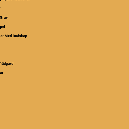
r
/Grav
pel
ter Med Budskap
rädgård
ar