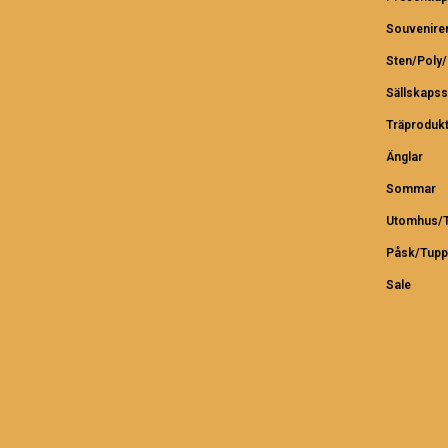
Souvenire
Sten/Poly
Sällskapss
Träproduk
Änglar
Sommar
Utomhus/T
Påsk/Tupp
Sale