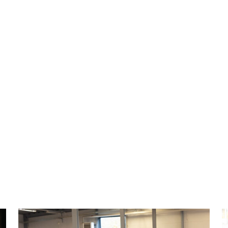
Glasmobil med spegelglas
Humla vägg i hamrad plåt
rund
Artnr: 4125
28 x 20 cm
Artnr: 1698
100 cm
Logga in för att se pris
Logga in för att se pris
LÄS MER
LÄS MER