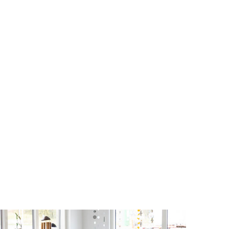
N
.
Glasmobil med spegelglas
rund
Artnr: 1697
150 cm
Logga in för att se pris
LÄS MER