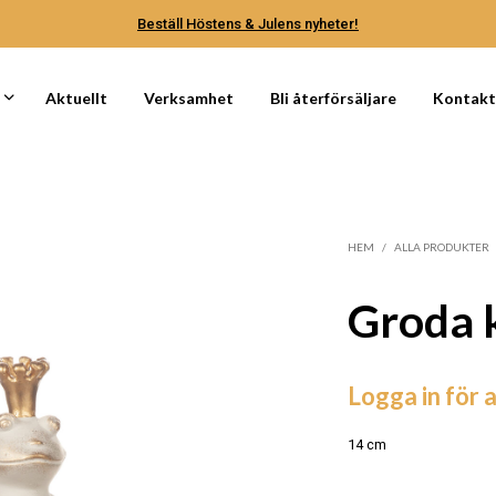
Beställ Höstens & Julens nyheter!
Aktuellt
Verksamhet
Bli återförsäljare
Kontak
HEM
/
ALLA PRODUKTER
Groda k
Logga in för a
14 cm