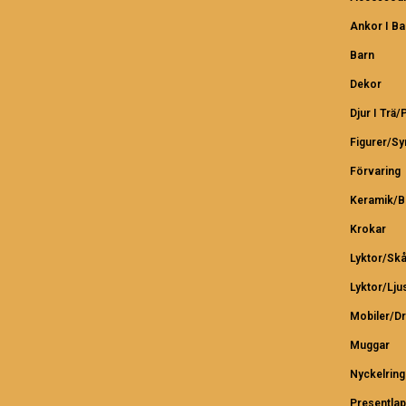
Ankor I B
Barn
Dekor
Djur I Trä/
Figurer/S
Förvaring
Keramik/B
Krokar
Lyktor/Skå
Lyktor/Lju
Mobiler/D
Muggar
Nyckelring
Presentlap