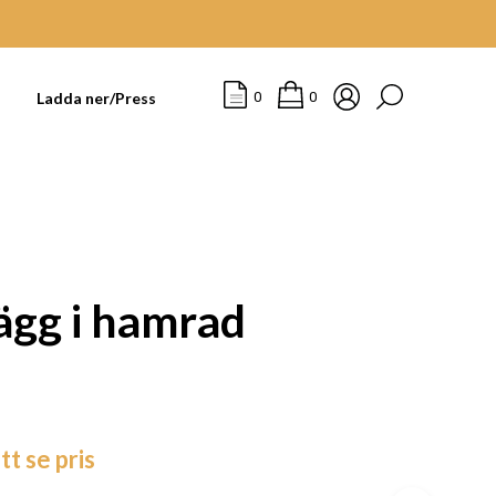
t
Ladda ner/Press
0
0
vägg i hamrad
I
tt se pris
N
G