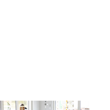
N
.
Fjäril vägg i hamrad plåt
Artnr: 4024B
15 x 19 cm
Logga in för att se pris
LÄS MER