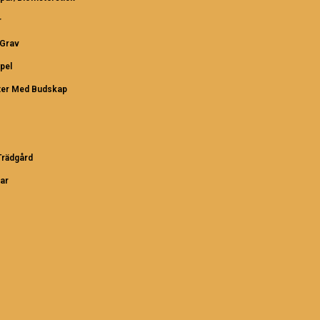
r
/Grav
pel
ter Med Budskap
rädgård
ar