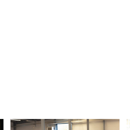
Fågel Sigge i hamrad plåt
Skylt djur ”Välkommen”
stick
Artnr: 4597
23 cm
Artnr: 4095
10 x 55 cm
Logga in för att se pris
Logga in för att se pris
LÄS MER
LÄS MER