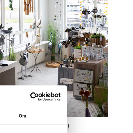
Om
Besök oss!