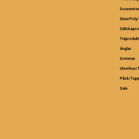
Souvenire
Sten/Poly
Sällskapss
Träproduk
Änglar
Sommar
Utomhus/T
Påsk/Tupp
Sale