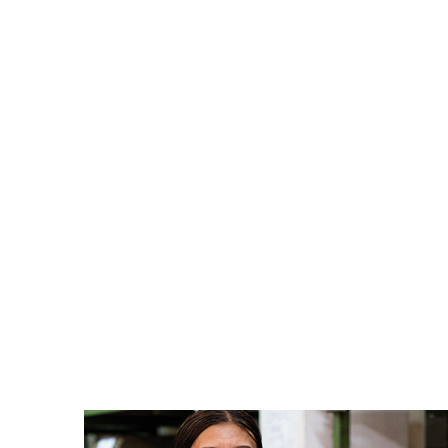
Bi fiskande i hamrad plåt
Artnr: 4733
15 cm
Logga in för att se pris
LÄS MER