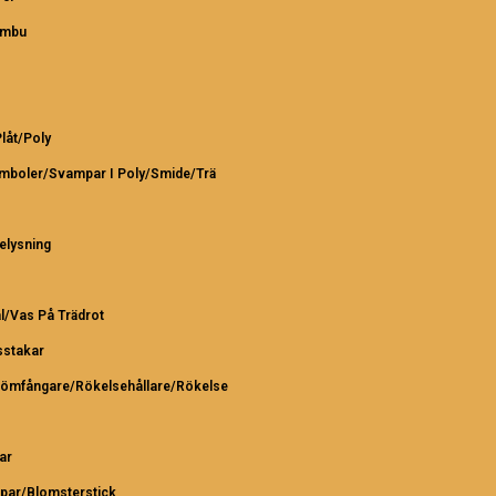
ambu
Plåt/Poly
ymboler/Svampar I Poly/Smide/Trä
elysning
l/Vas På Trädrot
sstakar
römfångare/Rökelsehållare/Rökelse
ar
par/Blomsterstick