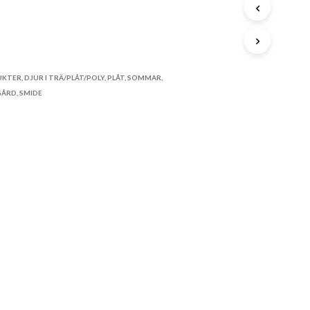
A
P
R
STA
O
D
U
K
UKTER
,
DJUR I TRÄ/PLÅT/POLY
,
PLÅT
,
SOMMAR
,
T
GÅRD
,
SMIDE
E
R
I
V
A
R
U
K
O
R
G
E