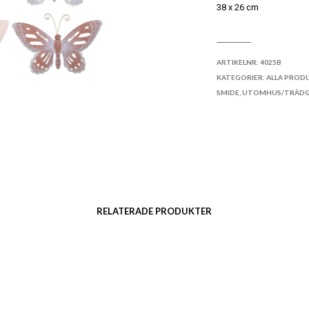
38 x 26 cm
LÄGG TILL I ÖNSKELI
ARTIKELNR:
4025B
KATEGORIER:
ALLA PROD
SMIDE
,
UTOMHUS/TRÄD
RELATERADE PRODUKTER