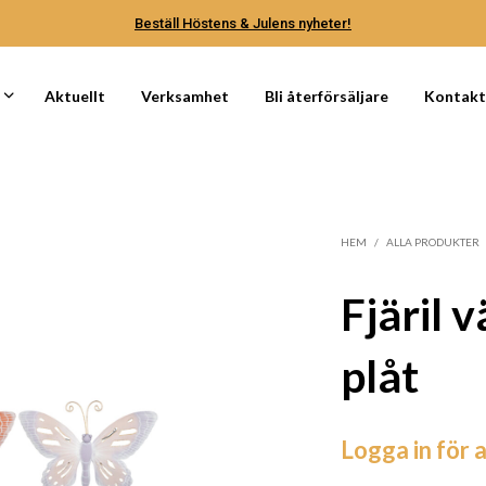
Beställ Höstens & Julens nyheter!
Aktuellt
Verksamhet
Bli återförsäljare
Kontak
HEM
/
ALLA PRODUKTER
Fjäril 
plåt
Logga in för a