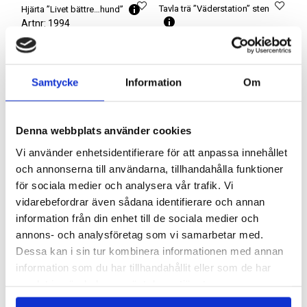
Tavla trä ”Väderstation” sten
Hjärta ”Livet bättre…hund”
Artnr: 1994
Artnr: 6849
15 cm
15 x 25 cm
Logga in för att se pris
Logga in för att se pris
LÄS MER
Samtycke
Information
Om
LÄS MER
Denna webbplats använder cookies
Vi använder enhetsidentifierare för att anpassa innehållet
och annonserna till användarna, tillhandahålla funktioner
för sociala medier och analysera vår trafik. Vi
vidarebefordrar även sådana identifierare och annan
information från din enhet till de sociala medier och
annons- och analysföretag som vi samarbetar med.
Dessa kan i sin tur kombinera informationen med annan
information som du har tillhandahållit eller som de har
samlat in när du har använt deras tjänster.