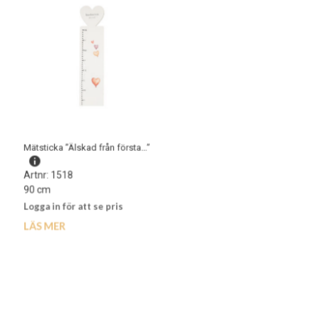
Mätsticka ”Älskad från första…”
Stående regnbåge
Artnr: 1516
Artnr: 1518
15 x 10 cm
90 cm
Logga in för att se pris
Logga in för att se pris
LÄS MER
LÄS MER