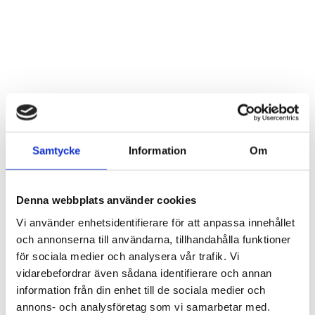
Samtycke
Information
Om
Trätavla ”Här bor en stjärna…”
Trätavla ”Älska och krama
mig…”
Artnr: 1514
Denna webbplats använder cookies
Artnr: 1513
15 x 25 cm
Vi använder enhetsidentifierare för att anpassa innehållet
20 x 20 cm
Logga in för att se pris
och annonserna till användarna, tillhandahålla funktioner
Logga in för att se pris
LÄS MER
för sociala medier och analysera vår trafik. Vi
LÄS MER
vidarebefordrar även sådana identifierare och annan
information från din enhet till de sociala medier och
annons- och analysföretag som vi samarbetar med.