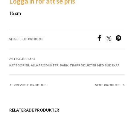
Logga in för att se pris
15 cm
LÄGG TILL I ÖNSKELISTA
SHARE THIS PRODUCT
ARTIKELNR:
1542
KATEGORIER:
ALLA PRODUKTER
,
BARN
,
TRÄPRODUKTER MED BUDSKAP
PREVIOUS PRODUCT
NEXT PRODUCT
RELATERADE PRODUKTER