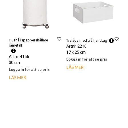
Hushållspappershållare
Trälåda med två handtag
råmetall
Artnr: 2210
17 x 25 cm
Artnr: 4156
Logga in för att se pris
30 cm
LÄS MER
Logga in för att se pris
LÄS MER