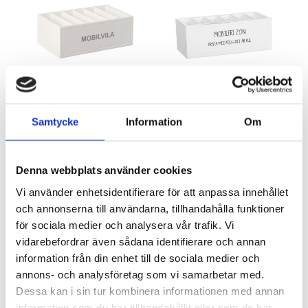
Trälåda ”Mobilvila”
Trälåda ”Mobilfri Zon”
Artnr: 2119
Artnr: 2167
Samtycke
Information
Om
10 x 20 cm
10 x 20 cm
Logga in för att se pris
Logga in för att se pris
LÄS MER
LÄS MER
Denna webbplats använder cookies
Vi använder enhetsidentifierare för att anpassa innehållet
och annonserna till användarna, tillhandahålla funktioner
för sociala medier och analysera vår trafik. Vi
vidarebefordrar även sådana identifierare och annan
information från din enhet till de sociala medier och
annons- och analysföretag som vi samarbetar med.
Dessa kan i sin tur kombinera informationen med annan
information som du har tillhandahållit eller som de har