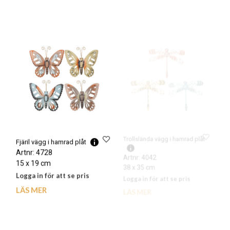
Trollslända vägg i hamrad plåt
Fjäril vägg i hamrad plåt
Artnr: 4728
Artnr: 4042
15 x 19 cm
38 x 35 cm
Logga in för att se pris
Logga in för att se pris
LÄS MER
LÄS MER