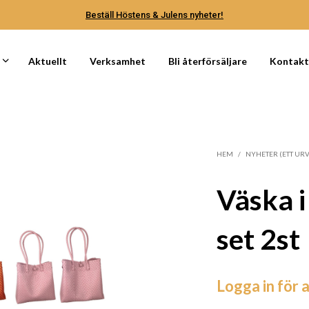
Beställ Höstens & Julens nyheter!
Aktuellt
Verksamhet
Bli återförsäljare
Kontak
HEM
/
NYHETER (ETT URV
Väska i
set 2st
Logga in för a