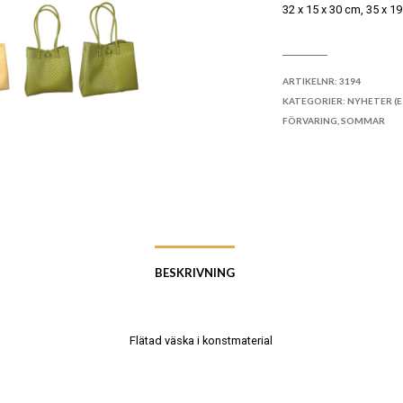
32 x 15 x 30 cm, 35 x 1
LÄGG TILL I ÖNSKELI
ARTIKELNR:
3194
KATEGORIER:
NYHETER (E
FÖRVARING
,
SOMMAR
BESKRIVNING
Flätad väska i konstmaterial