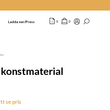
t
Ladda ner/Press
0
0
AL)
 konstmaterial
I
tt se pris
N
G