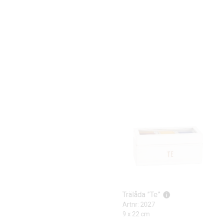
Trälåda ”Te”
Artnr: 2027
9 x 22 cm