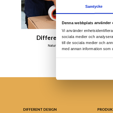
Samtycke
Denna webbplats använder 
Vi använder enhetsidentifierar
Different Design på Bali
sociala medier och analysera 
till de sociala medier och a
Naturligt, äkta och handgjort
med annan information som du 
DIFFERENT DESIGN
PRODUK