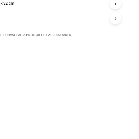
A
9 x 32 cm
P
R
STA
O
D
U
K
TT URVAL)
,
ALLA PRODUKTER
,
ACCESSOARER
,
T
E
R
I
V
A
R
U
K
O
R
G
E