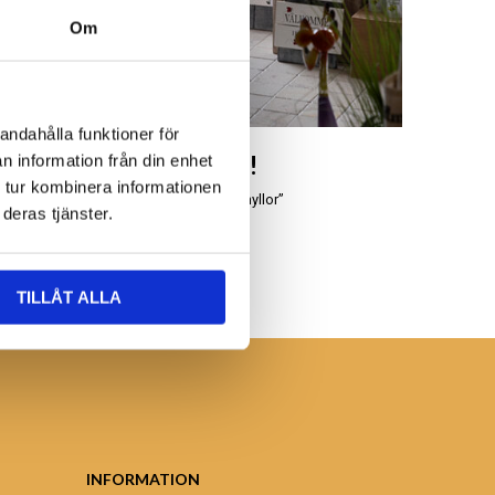
Om
andahålla funktioner för
Besök oss!
n information från din enhet
 tur kombinera informationen
Leta bland våra “uddahyllor”
deras tjänster.
TILLÅT ALLA
INFORMATION