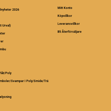
Mitt Konto
lnyheter 2026
Köpvillkor
Leveransvillkor
t Urval)
Bli Återförsäljare
kter
er
ambu
Plåt/Poly
ymboler/Svampar I Poly/Smide/Trä
elysning