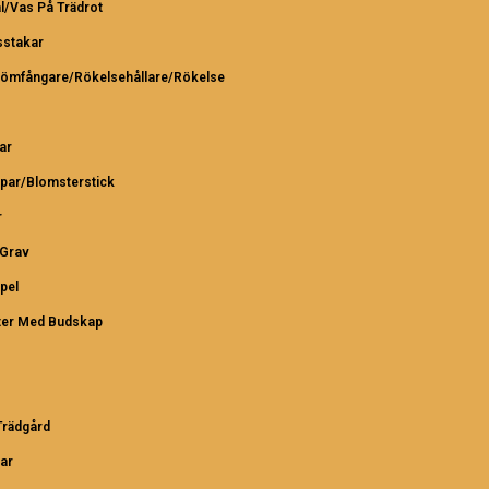
l/Vas På Trädrot
sstakar
römfångare/Rökelsehållare/Rökelse
ar
par/Blomsterstick
r
/Grav
pel
ter Med Budskap
rädgård
ar