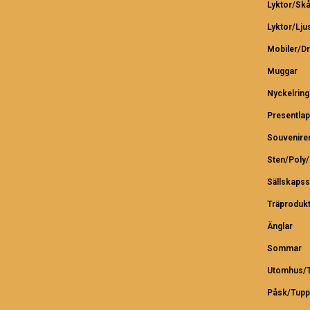
Lyktor/Skå
Lyktor/Lju
Mobiler/D
Muggar
Nyckelring
Presentlap
Souvenire
Sten/Poly
Sällskapss
Träproduk
Änglar
Sommar
Utomhus/T
Påsk/Tupp