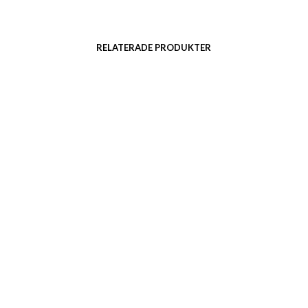
RELATERADE PRODUKTER
Trälåda med två handtag
Träbricka sand ”Fika”
Artnr: 2215
Artnr: 2044
17 x17 cm
30 x 40 cm