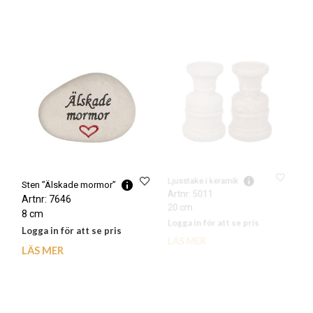
Sten ”Älskade mormor”
Ljusstake i keramik
Artnr: 7646
Artnr: 5011
8 cm
20 cm
Logga in för att se pris
Logga in för att se pris
LÄS MER
LÄS MER