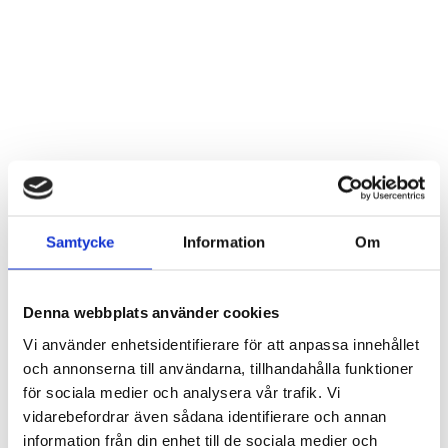
Sten med olika graverade texter
Sten ”Älskade mamma”
Samtycke
Information
Om
Artnr: 7628
Artnr: 7670
8 cm
5 cm
Logga in för att se pris
Denna webbplats använder cookies
Logga in för att se pris
LÄS MER
Vi använder enhetsidentifierare för att anpassa innehållet
LÄS MER
och annonserna till användarna, tillhandahålla funktioner
för sociala medier och analysera vår trafik. Vi
vidarebefordrar även sådana identifierare och annan
information från din enhet till de sociala medier och