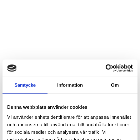
Samtycke
Information
Om
Elefant i återv plåt SALE
Humla vägg i hamrad plåt
Artnr: 994819
Artnr: 4125
40 x 28 cm
28 x 20 cm
Denna webbplats använder cookies
Logga in för att se pris
Logga in för att se pris
Vi använder enhetsidentifierare för att anpassa innehållet
LÄS MER
LÄS MER
och annonserna till användarna, tillhandahålla funktioner
för sociala medier och analysera vår trafik. Vi
vidarebefordrar även sådana identifierare och annan