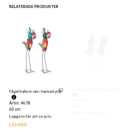
RELATERADE PRODUKTER
Fågel Kalle m vän i hamrad plåt
Fågel Kalle m vän i hamrad plåt
Artnr: 4678
Artnr: 4679
60 cm
80 cm
Logga in för att se pris
Logga in för att se pris
LÄS MER
LÄS MER