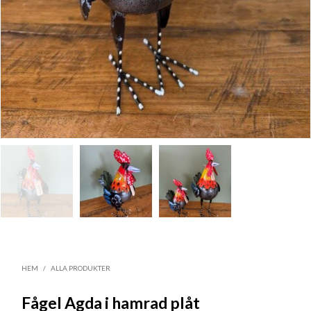
HEM
/
ALLA PRODUKTER
Fågel Agda i hamrad plåt