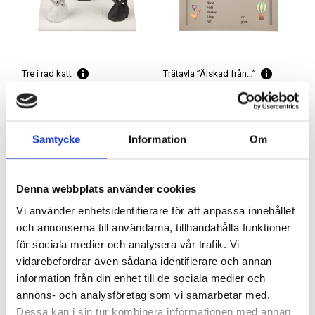
Tre i rad katt
Trätavla ”Älskad från…”
Artnr: 1525A
Artnr: 1544
19 x 19 cm
20 x 30 cm
Logga in för att se pris
Logga in för att se pris
Samtycke
Information
Om
LÄS MER
LÄS MER
Denna webbplats använder cookies
Vi använder enhetsidentifierare för att anpassa innehållet
och annonserna till användarna, tillhandahålla funktioner
för sociala medier och analysera vår trafik. Vi
vidarebefordrar även sådana identifierare och annan
information från din enhet till de sociala medier och
annons- och analysföretag som vi samarbetar med.
Dessa kan i sin tur kombinera informationen med annan