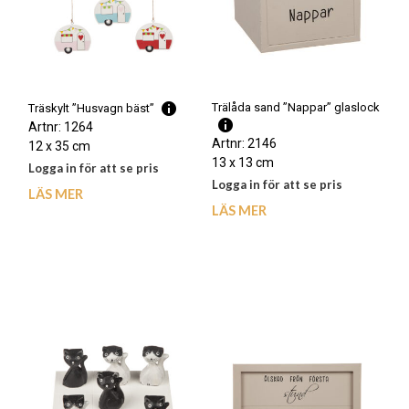
Trälåda sand ”Nappar” glaslock
Träskylt ”Husvagn bäst”
Artnr: 1264
Artnr: 2146
12 x 35 cm
13 x 13 cm
Logga in för att se pris
Logga in för att se pris
LÄS MER
LÄS MER