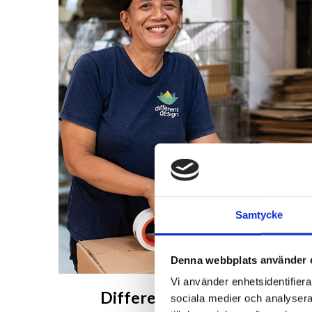
Samtycke
Denna webbplats använder 
Vi använder enhetsidentifierar
Different Design på Bali
sociala medier och analysera 