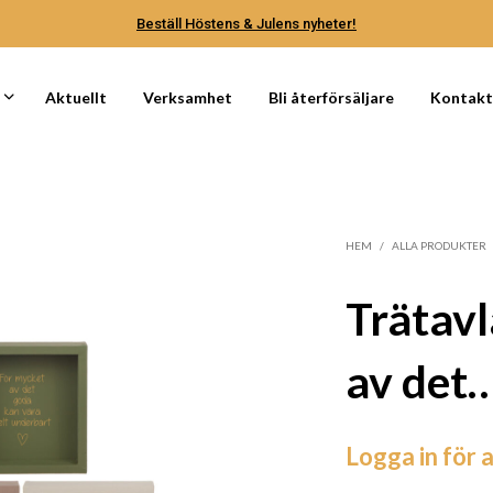
Beställ Höstens & Julens nyheter!
Aktuellt
Verksamhet
Bli återförsäljare
Kontak
HEM
/
ALLA PRODUKTER
Trätavl
av det
Logga in för a