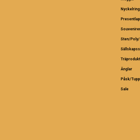
Nyckelring
Presentlap
Souvenire
Sten/Poly
Sällskapss
Träproduk
Änglar
Påsk/Tupp
Sale