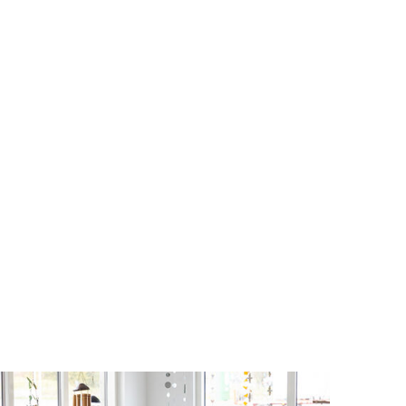
N
.
Tavla trä ”Husregler”
Artnr: 7306
25 x 30 cm
Logga in för att se pris
LÄS MER