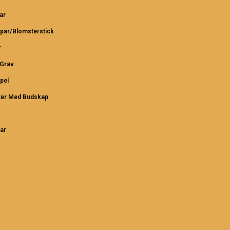
ar
par/Blomsterstick
r
/Grav
pel
ter Med Budskap
ar