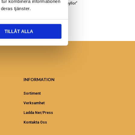
 tur kombinera informationen
Leta bland våra “uddahyllor”
deras tjänster.
TILLÅT ALLA
INFORMATION
Sortiment
Verksamhet
Ladda Ner/Press
Kontakta Oss