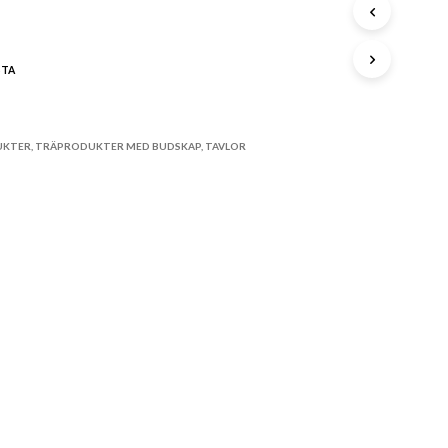
A
P
R
STA
O
D
U
K
UKTER
,
TRÄPRODUKTER MED BUDSKAP
,
TAVLOR
T
E
R
I
V
A
R
U
K
O
R
G
E