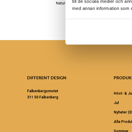
till de sociala medier och a
Naturligt, äkta och handgjort
med annan information som du 
DIFFERENT DESIGN
PRODUK
Falkenbergsmotet
Höst- & Ju
311 50 Falkenberg
Jul
Nyheter (et
Alla Produ
Sommar