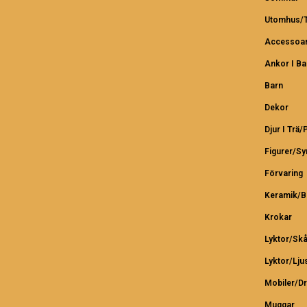
Utomhus/T
Accessoar
Ankor I B
Barn
Dekor
Djur I Trä/
Figurer/S
Förvaring
Keramik/B
Krokar
Lyktor/Skå
Lyktor/Lju
Mobiler/D
Muggar