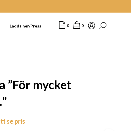
t
Ladda ner/Press
0
0
a ”För mycket
…”
I
tt se pris
N
G