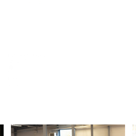
Trädg.skylt ”Ursäkta
Skylt ”Husvagn bäst”
ogräset…”
Artnr: 1266
15 x 10 cm
Artnr: 1559
Logga in för att se pris
15 x 35 cm
LÄS MER
Logga in för att se pris
LÄS MER