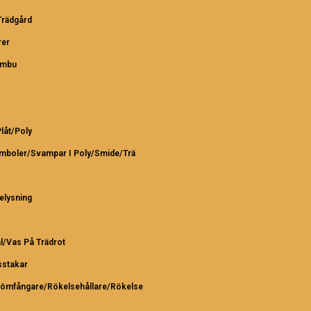
rädgård
er
ambu
Plåt/Poly
ymboler/Svampar I Poly/Smide/Trä
elysning
l/Vas På Trädrot
sstakar
römfångare/Rökelsehållare/Rökelse