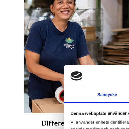
Samtycke
Denna webbplats använder 
Different Design på Bali
Vi använder enhetsidentifierar