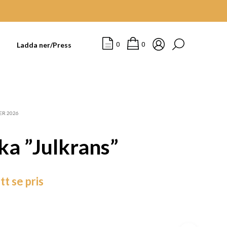
t
Ladda ner/Press
0
0
ER 2026
ka ”Julkrans”
tt se pris
I
N
G