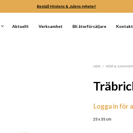
Beställ Höstens & Julens nyheter!
Aktuellt
Verksamhet
Bli återförsäljare
Kontak
HEM
/
HÖST- & JULNYHET
Träbric
Logga in för a
25 x 35 cm