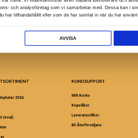
vår trafik. Vi vidarebefordrar även sådana identifierare och anna
Ansök nu!
nnons- och analysföretag som vi samarbetar med. Dessa kan i sin
har tillhandahållit eller som de har samlat in när du har använt 
AVVISA
TSORTIMENT
KUNDSUPPORT
Mitt Konto
lnyheter 2026
Köpvillkor
Leveransvillkor
t Urval)
Bli Återförsäljare
kter
er