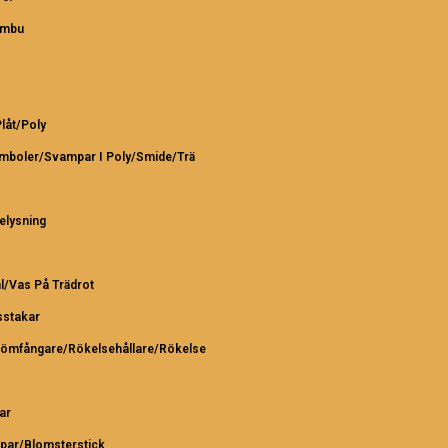
ambu
Plåt/Poly
ymboler/Svampar I Poly/Smide/Trä
elysning
l/Vas På Trädrot
sstakar
römfångare/Rökelsehållare/Rökelse
ar
par/Blomsterstick