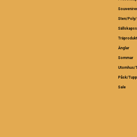
Souvenire
Sten/Poly
Sällskapss
Träproduk
Änglar
Sommar
Utomhus/T
Påsk/Tupp
Sale