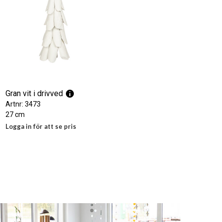
N
.
Gran vit i drivved
Artnr: 3473
27 cm
Logga in för att se pris
LÄS MER