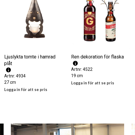
Ljuslykta tomte i hamrad
Ren dekoration för flaska
plåt
Artnr: 4522
19 cm
Artnr: 4934
27 cm
Logga in för att se pris
Logga in för att se pris
LÄS MER
LÄS MER