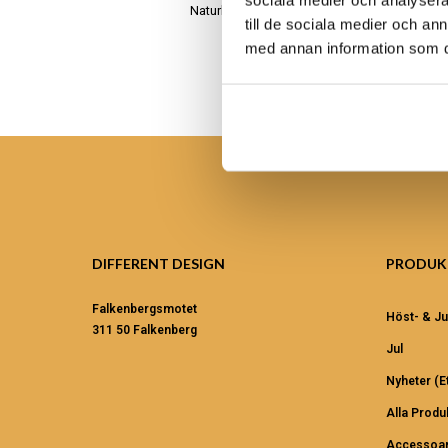
sociala medier och analysera 
Naturligt, äkta och handgjort
till de sociala medier och a
med annan information som du 
DIFFERENT DESIGN
PRODUK
Falkenbergsmotet
Höst- & Ju
311 50 Falkenberg
Jul
Nyheter (et
Alla Produ
Accessoar