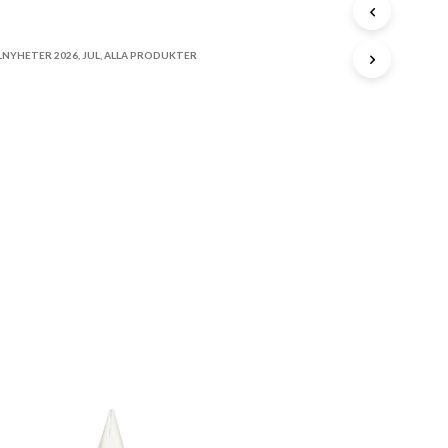
A
STA
P
R
O
LNYHETER 2026
,
JUL
,
ALLA PRODUKTER
D
U
K
T
E
R
I
V
A
R
U
K
O
R
G
E