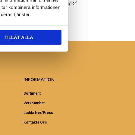
n information från din enhet
Leta bland våra “uddahyllor”
 tur kombinera informationen
deras tjänster.
TILLÅT ALLA
INFORMATION
Sortiment
Verksamhet
Ladda Ner/Press
Kontakta Oss