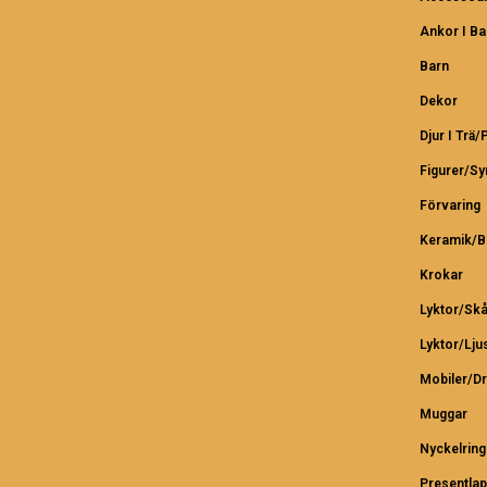
Ankor I B
Barn
Dekor
Djur I Trä/
Figurer/S
Förvaring
Keramik/B
Krokar
Lyktor/Skå
Lyktor/Lju
Mobiler/D
Muggar
Nyckelring
Presentlap