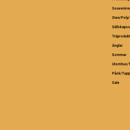
Souvenire
Sten/Poly
Sällskapss
Träproduk
Änglar
Sommar
Utomhus/T
Påsk/Tupp
Sale