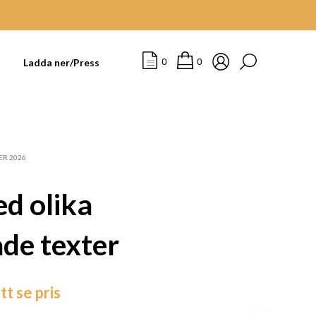
t
Ladda ner/Press
0
0
ER 2026
d olika
de texter
I
tt se pris
N
G