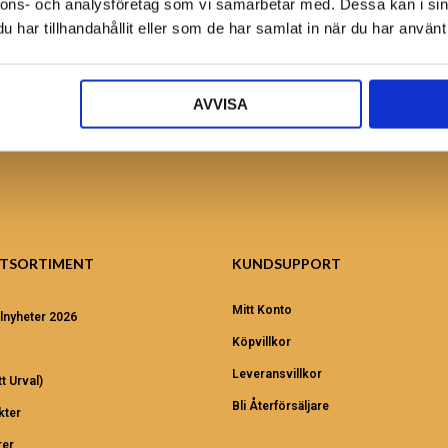
nnons- och analysföretag som vi samarbetar med. Dessa kan i sin
Ansök nu!
har tillhandahållit eller som de har samlat in när du har använt 
AVVISA
TSORTIMENT
KUNDSUPPORT
Mitt Konto
lnyheter 2026
Köpvillkor
Leveransvillkor
t Urval)
Bli Återförsäljare
kter
er