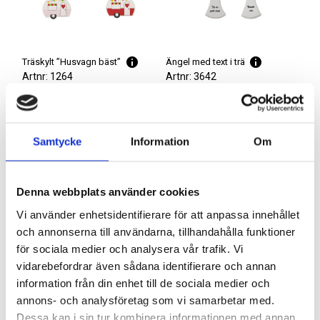
Träskylt ”Husvagn bäst”
Ängel med text i trä
Artnr: 1264
Artnr: 3642
12 x 35 cm
16 cm
Logga in för att se pris
Logga in för att se pris
LÄS MER
LÄS MER
Samtycke
Information
Om
Denna webbplats använder cookies
Vi använder enhetsidentifierare för att anpassa innehållet
och annonserna till användarna, tillhandahålla funktioner
för sociala medier och analysera vår trafik. Vi
vidarebefordrar även sådana identifierare och annan
information från din enhet till de sociala medier och
annons- och analysföretag som vi samarbetar med.
Dessa kan i sin tur kombinera informationen med annan