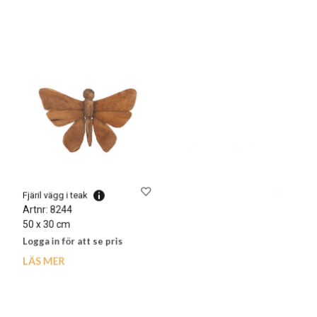
Fjäril vägg i teak
Nyckelring husbil/husvagn
Artnr: 8244
Artnr: 1270
50 x 30 cm
10 cm
Logga in för att se pris
Logga in för att se pris
LÄS MER
LÄS MER