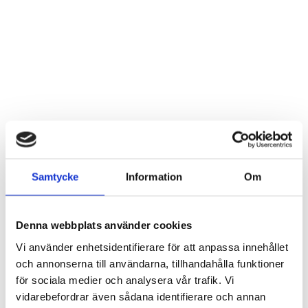
Trollslända vägg i teak
Vindspel bambu
Samtycke
Information
Om
Artnr: 8245
Artnr: 1114
55 x 35 cm
40 cm
Logga in för att se pris
Logga in för att se pris
Denna webbplats använder cookies
LÄS MER
LÄS MER
Vi använder enhetsidentifierare för att anpassa innehållet
och annonserna till användarna, tillhandahålla funktioner
för sociala medier och analysera vår trafik. Vi
vidarebefordrar även sådana identifierare och annan