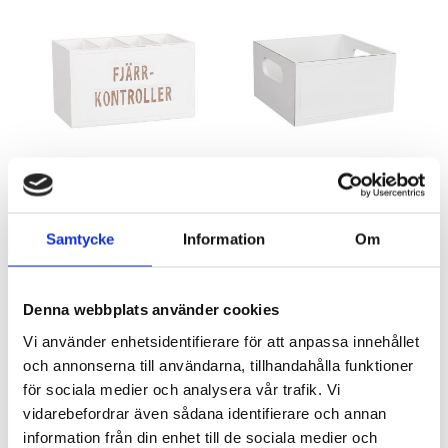
Trälåda ”Fjärrkontroller”
Trälåda med två handtag
Artnr: 2129
Artnr: 2215
10 x 17 cm
17 x17 cm
Samtycke
Information
Om
Logga in för att se pris
Logga in för att se pris
LÄS MER
LÄS MER
Denna webbplats använder cookies
Vi använder enhetsidentifierare för att anpassa innehållet
och annonserna till användarna, tillhandahålla funktioner
för sociala medier och analysera vår trafik. Vi
vidarebefordrar även sådana identifierare och annan
information från din enhet till de sociala medier och