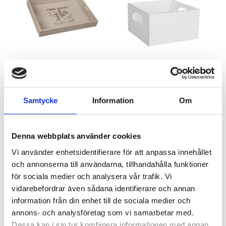
Träbricka sand ”Fika”
Trälåda med två handtag
Artnr: 2044
Artnr: 2215
30 x 40 cm
17 x17 cm
Samtycke
Information
Om
Logga in för att se pris
Logga in för att se pris
LÄS MER
LÄS MER
Denna webbplats använder cookies
Vi använder enhetsidentifierare för att anpassa innehållet
och annonserna till användarna, tillhandahålla funktioner
för sociala medier och analysera vår trafik. Vi
vidarebefordrar även sådana identifierare och annan
information från din enhet till de sociala medier och
annons- och analysföretag som vi samarbetar med.
Dessa kan i sin tur kombinera informationen med annan