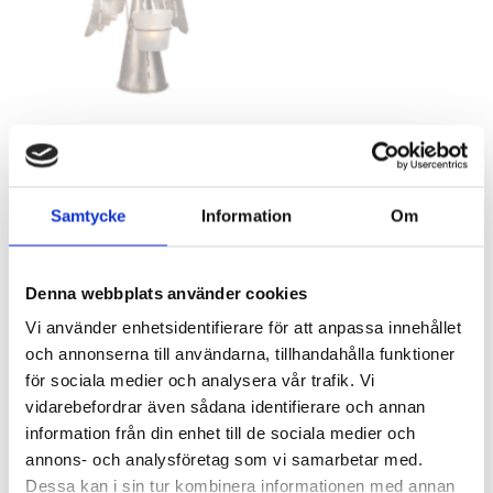
Ljuslykta ängel i plåt SALE
Ljusstake på lavasten SALE
Artnr: 4943
Artnr: 4220
30 cm
28 cm
Samtycke
Information
Om
Logga in för att se pris
Logga in för att se pris
LÄS MER
LÄS MER
Denna webbplats använder cookies
Vi använder enhetsidentifierare för att anpassa innehållet
och annonserna till användarna, tillhandahålla funktioner
för sociala medier och analysera vår trafik. Vi
vidarebefordrar även sådana identifierare och annan
information från din enhet till de sociala medier och
annons- och analysföretag som vi samarbetar med.
Dessa kan i sin tur kombinera informationen med annan