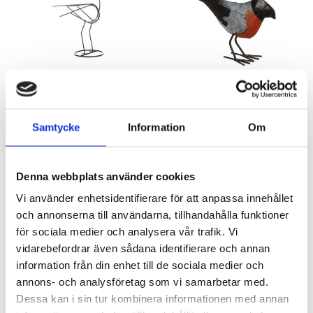
Fågel i smide SALE
Fågel i hamrad plåt
Artnr: 4607
Artnr: 4654
Samtycke
Information
Om
50 cm
20 x 11 cm
Logga in för att se pris
Logga in för att se pris
LÄS MER
LÄS MER
Denna webbplats använder cookies
Vi använder enhetsidentifierare för att anpassa innehållet
och annonserna till användarna, tillhandahålla funktioner
för sociala medier och analysera vår trafik. Vi
vidarebefordrar även sådana identifierare och annan
information från din enhet till de sociala medier och
annons- och analysföretag som vi samarbetar med.
Dessa kan i sin tur kombinera informationen med annan