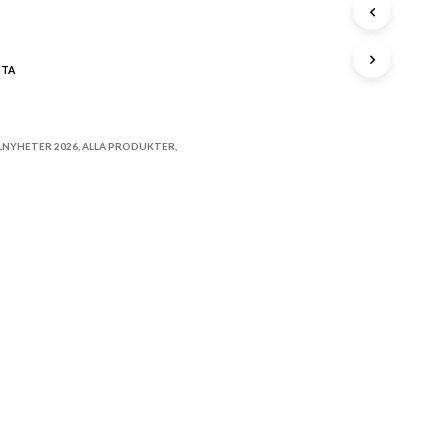
A
P
R
STA
O
D
U
K
LNYHETER 2026
,
ALLA PRODUKTER
,
T
E
R
I
V
A
R
U
K
O
R
G
E