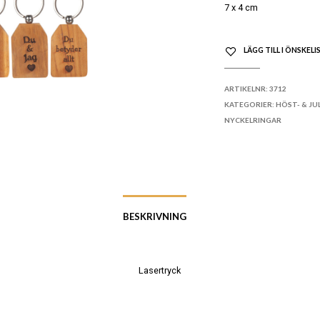
7 x 4 cm
LÄGG TILL I ÖNSKELI
ARTIKELNR:
3712
KATEGORIER:
HÖST- & JU
NYCKELRINGAR
BESKRIVNING
Lasertryck