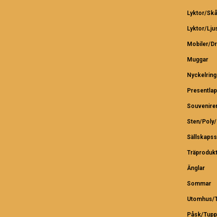
Lyktor/Skå
Lyktor/Lju
Mobiler/D
Muggar
Nyckelring
Presentlap
Souvenire
Sten/Poly
Sällskapss
Träproduk
Änglar
Sommar
Utomhus/T
Påsk/Tupp