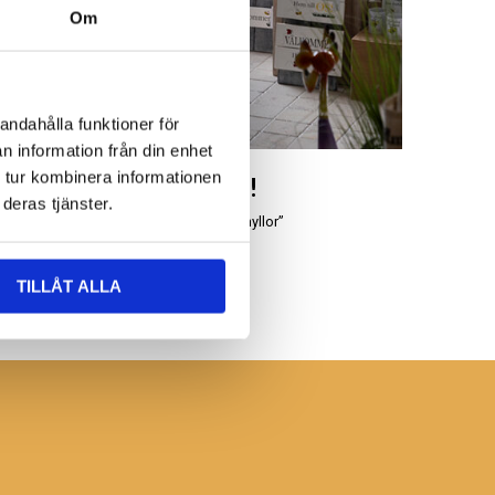
Om
andahålla funktioner för
n information från din enhet
 tur kombinera informationen
Besök oss!
deras tjänster.
Leta bland våra “uddahyllor”
TILLÅT ALLA