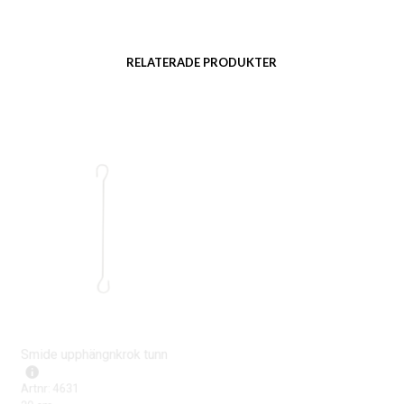
RELATERADE PRODUKTER
Smide upphängnkrok tunn
Smide upphängnkrok tjock
Artnr: 4631
Artnr: 4012