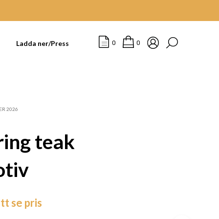
t
Ladda ner/Press
0
0
ER 2026
ing teak
otiv
I
tt se pris
N
G