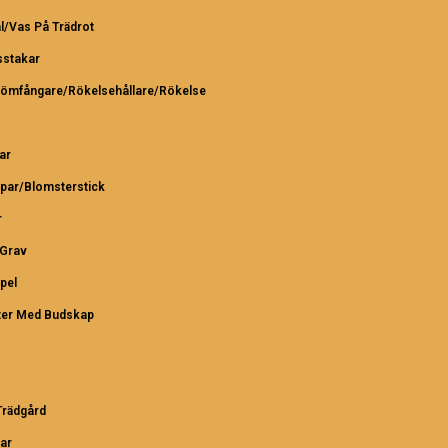
l/Vas På Trädrot
sstakar
römfångare/Rökelsehållare/Rökelse
ar
par/Blomsterstick
r
/Grav
pel
ter Med Budskap
rädgård
ar