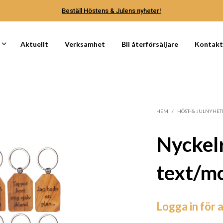
Beställ Höstens & Julens nyheter!
Aktuellt
Verksamhet
Bli återförsäljare
Kontak
HEM
/
HÖST- & JULNYHET
Nyckelr
text/m
Logga in för a