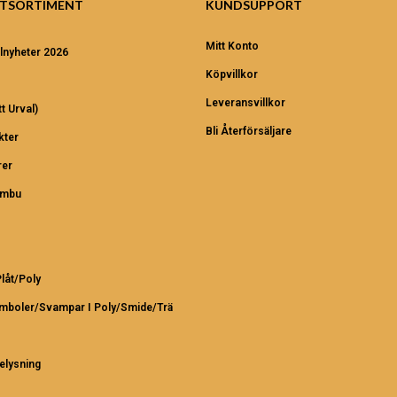
TSORTIMENT
KUNDSUPPORT
Mitt Konto
lnyheter 2026
Köpvillkor
Leveransvillkor
t Urval)
Bli Återförsäljare
kter
er
ambu
Plåt/Poly
ymboler/Svampar I Poly/Smide/Trä
elysning