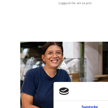
Logga in för att se pris
LÄS MER
Samtycke