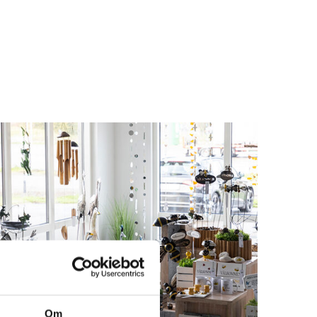
Logga in för att se pris
LÄS MER
Om