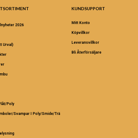
TSORTIMENT
KUNDSUPPORT
Mitt Konto
lnyheter 2026
Köpvillkor
Leveransvillkor
t Urval)
Bli Återförsäljare
kter
er
ambu
Plåt/Poly
ymboler/Svampar I Poly/Smide/Trä
elysning