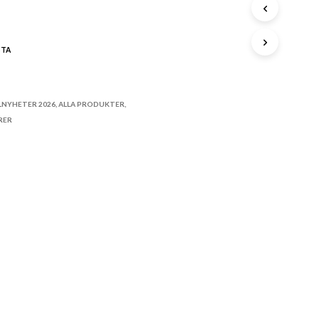
A
P
R
STA
O
D
U
K
LNYHETER 2026
,
ALLA PRODUKTER
,
T
RER
E
R
I
V
A
R
U
K
O
R
G
E