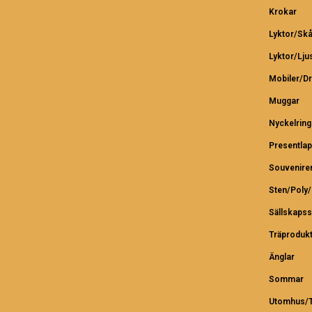
Krokar
Lyktor/Skå
Lyktor/Lju
Mobiler/D
Muggar
Nyckelring
Presentlap
Souvenire
Sten/Poly
Sällskapss
Träproduk
Änglar
Sommar
Utomhus/T