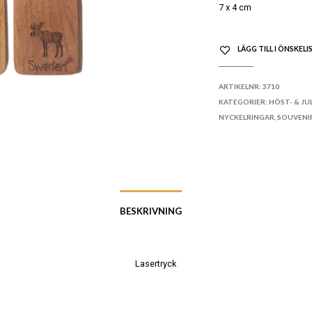
7 x 4 cm
LÄGG TILL I ÖNSKELI
ARTIKELNR:
3710
KATEGORIER:
HÖST- & JU
NYCKELRINGAR
,
SOUVENI
BESKRIVNING
Lasertryck