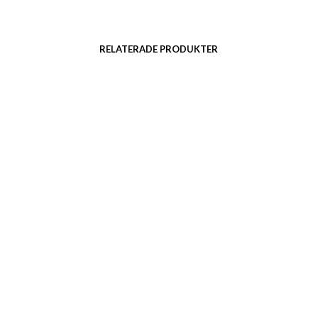
RELATERADE PRODUKTER
Smide upphängnkrok
Sten med olika graverade
texter
Artnr: 4014
10 cm