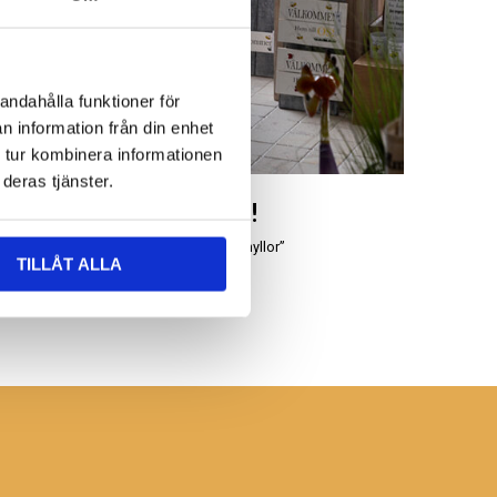
andahålla funktioner för
n information från din enhet
 tur kombinera informationen
deras tjänster.
Besök oss!
Leta bland våra “uddahyllor”
TILLÅT ALLA