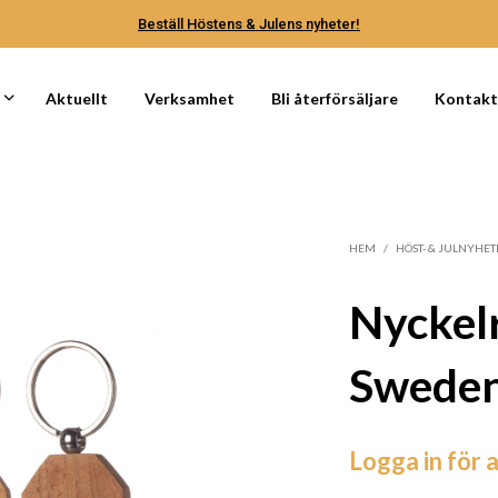
Beställ Höstens & Julens nyheter!
Aktuellt
Verksamhet
Bli återförsäljare
Kontak
HEM
/
HÖST- & JULNYHET
Nyckelr
Swede
Logga in för a