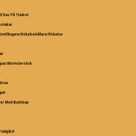
l/Vas På Trädrot
sstakar
römfångare/Rökelsehållare/Rökelse
ar
par/Blomsterstick
r
/Grav
pel
ter Med Budskap
rädgård