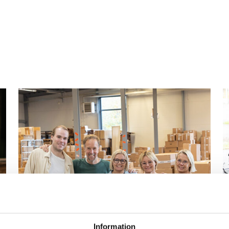
Artnr: 7612
Logga in för att se pris
8 cm
LÄS MER
Logga in för att se pris
LÄS MER
Information