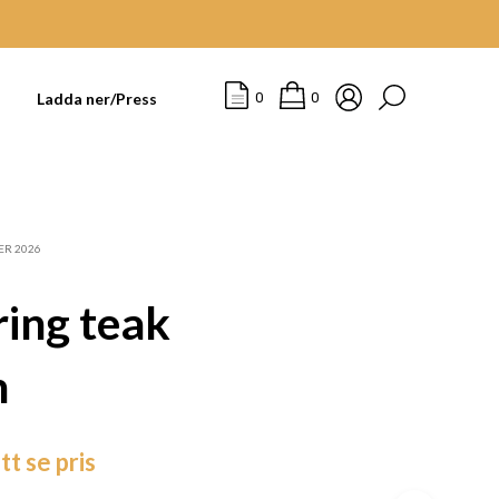
t
Ladda ner/Press
0
0
ER 2026
ing teak
n
I
tt se pris
N
G