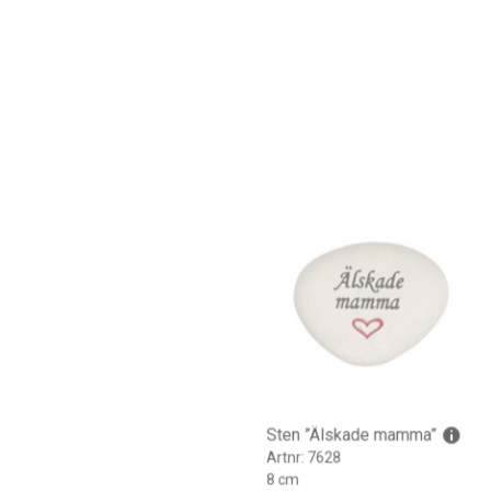
Sten ”Älskade mamma”
Artnr: 7628
8 cm