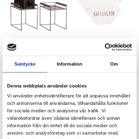
Vinställ ”Bag in box” råmetall
Kaffefilterhållare trä
Samtycke
Information
Om
Artnr: 2059
Artnr: 4109
20 cm
13 x 20 cm
Logga in för att se pris
Logga in för att se pris
Denna webbplats använder cookies
LÄS MER
LÄS MER
Vi använder enhetsidentifierare för att anpassa innehållet
och annonserna till användarna, tillhandahålla funktioner
för sociala medier och analysera vår trafik. Vi
vidarebefordrar även sådana identifierare och annan
information från din enhet till de sociala medier och
annons- och analysföretag som vi samarbetar med.