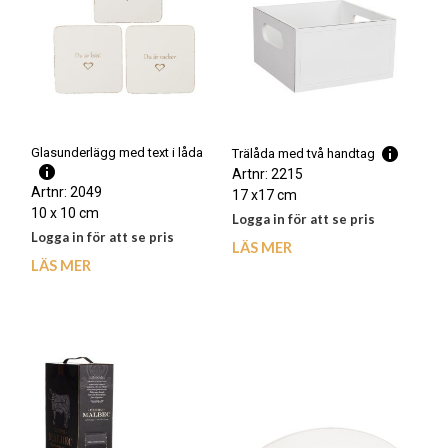
Glasunderlägg med text i låda
Trälåda med två handtag
Artnr: 2215
Artnr: 2049
17 x17 cm
10 x 10 cm
Logga in för att se pris
Logga in för att se pris
LÄS MER
LÄS MER