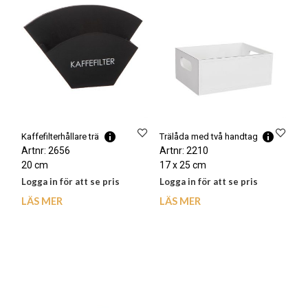
Kaffefilterhållare trä
Trälåda med två handtag
Artnr: 2656
Artnr: 2210
20 cm
17 x 25 cm
Logga in för att se pris
Logga in för att se pris
LÄS MER
LÄS MER