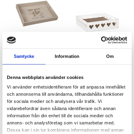
Träbricka sand ”Fika”
Trälåda hjärta
Samtycke
Information
Om
Artnr: 2044
Artnr: 2068
30 x 40 cm
20 x 20 cm
Logga in för att se pris
Logga in för att se pris
Denna webbplats använder cookies
LÄS MER
LÄS MER
Vi använder enhetsidentifierare för att anpassa innehållet
och annonserna till användarna, tillhandahålla funktioner
för sociala medier och analysera vår trafik. Vi
vidarebefordrar även sådana identifierare och annan
information från din enhet till de sociala medier och
annons- och analysföretag som vi samarbetar med.
Dessa kan i sin tur kombinera informationen med annan