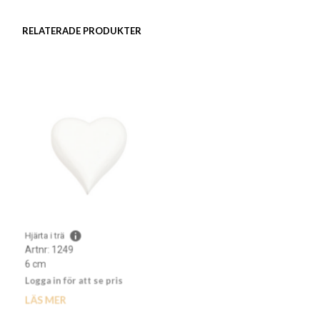
Mugg i keramik
RELATERADE PRODUKTER
Hjärta i trä
Ängel med text i teak
Artnr: 1249
Artnr: 7248
6 cm
10 cm
Logga in för att se pris
Logga in för att se pris