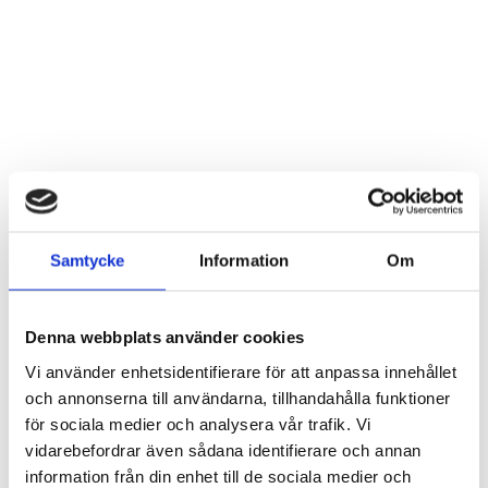
LÄS MER
LÄS MER
Samtycke
Information
Om
Denna webbplats använder cookies
Vi använder enhetsidentifierare för att anpassa innehållet
Tre i rad lussekatt/hjärta
Tomte stick i hamrad plåt
och annonserna till användarna, tillhandahålla funktioner
Artnr: 3539
Artnr: 4929
19 x 19 cm
för sociala medier och analysera vår trafik. Vi
65 cm
Logga in för att se pris
vidarebefordrar även sådana identifierare och annan
Logga in för att se pris
information från din enhet till de sociala medier och
LÄS MER
LÄS MER