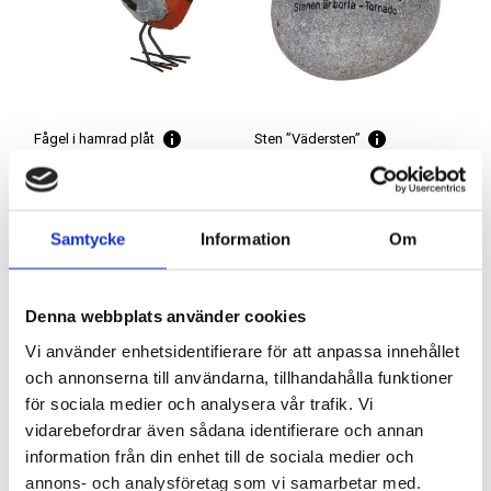
Fågel i hamrad plåt
Sten ”Vädersten”
Artnr: 4654
Artnr: 7693
20 x 11 cm
15 cm
Samtycke
Information
Om
Logga in för att se pris
Logga in för att se pris
LÄS MER
LÄS MER
Denna webbplats använder cookies
Vi använder enhetsidentifierare för att anpassa innehållet
och annonserna till användarna, tillhandahålla funktioner
för sociala medier och analysera vår trafik. Vi
vidarebefordrar även sådana identifierare och annan
information från din enhet till de sociala medier och
annons- och analysföretag som vi samarbetar med.