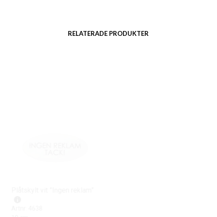
RELATERADE PRODUKTER
Plåtskylt vit ”Ingen reklam”
Magnet med negativa texter
Artnr: 4638
Artnr: 1327