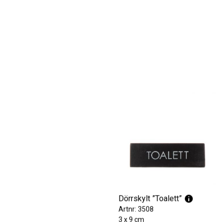
Dörrskylt ”Toalett”
Artnr: 3508
3 x 9 cm