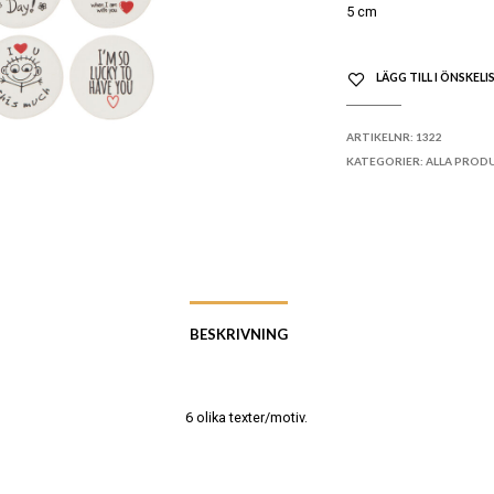
5 cm
LÄGG TILL I ÖNSKELI
ARTIKELNR:
1322
KATEGORIER:
ALLA PROD
BESKRIVNING
6 olika texter/motiv.