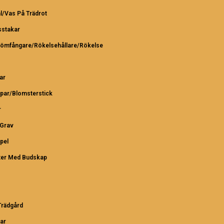
l/Vas På Trädrot
sstakar
römfångare/Rökelsehållare/Rökelse
ar
par/Blomsterstick
r
/Grav
pel
ter Med Budskap
rädgård
ar