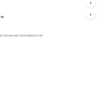
A
P
R
STA
O
D
U
K
UKTER
,
MAGNETER/DÖRRSKYLTAR
T
E
R
I
V
A
R
U
K
O
R
G
E