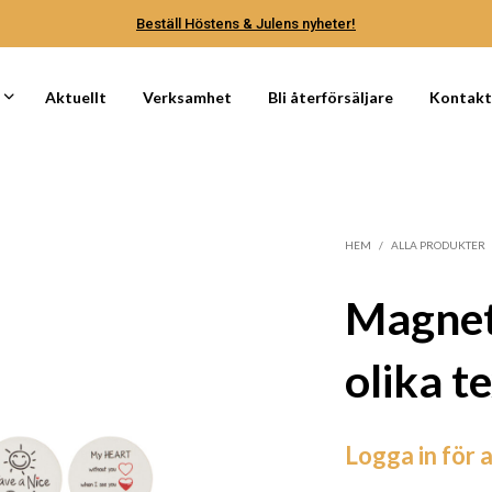
Beställ Höstens & Julens nyheter!
Aktuellt
Verksamhet
Bli återförsäljare
Kontak
HEM
/
ALLA PRODUKTER
Magnet
olika t
Logga in för a