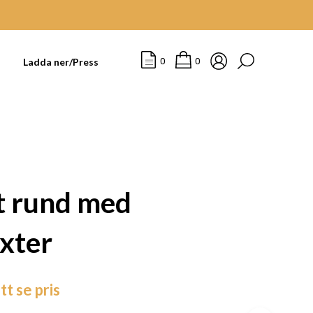
t
Ladda ner/Press
0
0
 rund med
exter
I
tt se pris
N
G