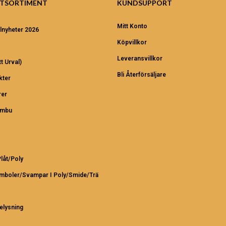
TSORTIMENT
KUNDSUPPORT
Mitt Konto
lnyheter 2026
Köpvillkor
Leveransvillkor
t Urval)
Bli Återförsäljare
kter
er
ambu
Plåt/Poly
ymboler/Svampar I Poly/Smide/Trä
elysning