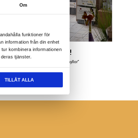
Om
andahålla funktioner för
n information från din enhet
 tur kombinera informationen
Besök oss!
deras tjänster.
Leta bland våra “uddahyllor”
TILLÅT ALLA