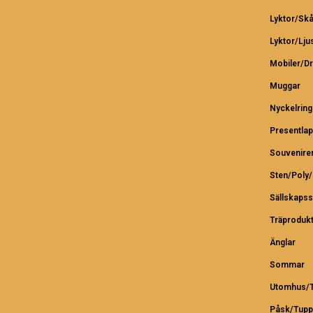
Lyktor/Skå
Lyktor/Lju
Mobiler/D
Muggar
Nyckelring
Presentlap
Souvenire
Sten/Poly
Sällskapss
Träproduk
Änglar
Sommar
Utomhus/T
Påsk/Tupp