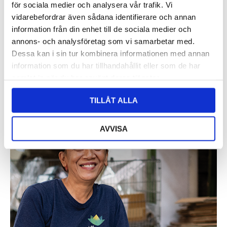
för sociala medier och analysera vår trafik. Vi
Magnet husbil/husvagn
Magnet Sweden
vidarebefordrar även sådana identifierare och annan
Artnr: 1272
Artnr: 1317
information från din enhet till de sociala medier och
7 x 4 cm
6 x 8 cm
annons- och analysföretag som vi samarbetar med.
Logga in för att se pris
Logga in för att se pris
Dessa kan i sin tur kombinera informationen med annan
LÄS MER
LÄS MER
information som du har tillhandahållit eller som de har
samlat in när du har använt deras tjänster.
TILLÅT ALLA
AVVISA