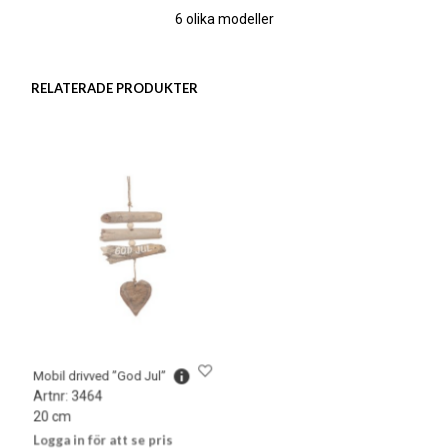
6 olika modeller
RELATERADE PRODUKTER
Mobil drivved ”God Jul”
Tomte i trä
Artnr: 3464
Artnr: 3626A
20 cm
8 cm
Logga in för att se pris
Logga in för att se pris