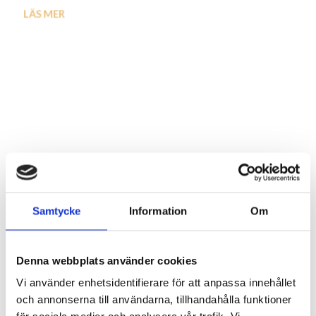
LÄS MER
LÄS MER
Samtycke
Information
Om
Gran i drivved
Gran i teak
Artnr: 3474
Artnr: 8231
Denna webbplats använder cookies
36 cm
40 cm
Vi använder enhetsidentifierare för att anpassa innehållet
Logga in för att se pris
Logga in för att se pris
och annonserna till användarna, tillhandahålla funktioner
LÄS MER
LÄS MER