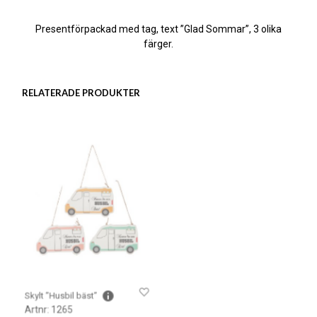
Presentförpackad med tag, text ”Glad Sommar”, 3 olika
färger.
RELATERADE PRODUKTER
Skylt ”Husbil bäst”
Träskylt ”Husvagn bäst”
Artnr: 1265
Artnr: 1264