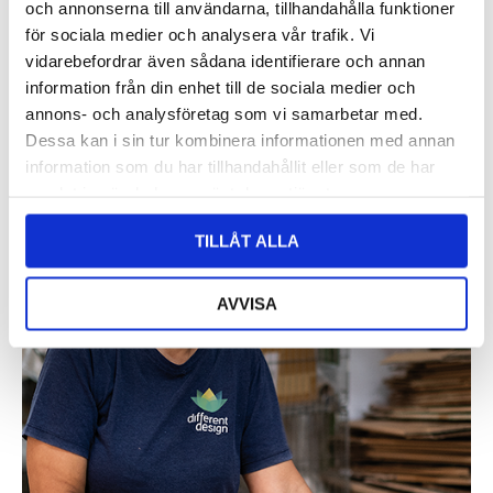
16 cm
och annonserna till användarna, tillhandahålla funktioner
Logga in för att se pris
LÄS MER
för sociala medier och analysera vår trafik. Vi
LÄS MER
vidarebefordrar även sådana identifierare och annan
information från din enhet till de sociala medier och
annons- och analysföretag som vi samarbetar med.
Dessa kan i sin tur kombinera informationen med annan
information som du har tillhandahållit eller som de har
samlat in när du har använt deras tjänster.
TILLÅT ALLA
AVVISA