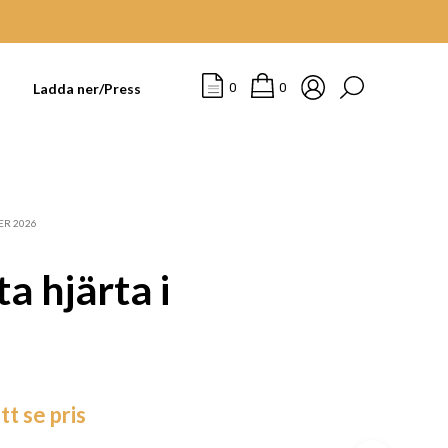
t
Ladda ner/Press
0
0
ER 2026
ta hjärta i
I
tt se pris
N
G