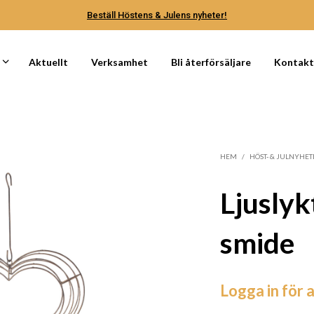
Beställ Höstens & Julens nyheter!
Aktuellt
Verksamhet
Bli återförsäljare
Kontak
HEM
/
HÖST- & JULNYHET
Ljuslyk
smide
Logga in för a