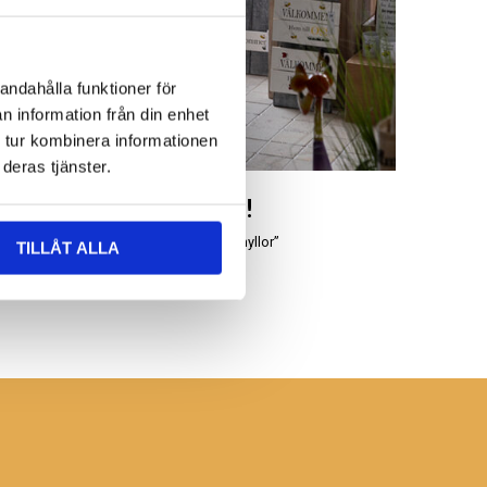
andahålla funktioner för
n information från din enhet
 tur kombinera informationen
deras tjänster.
Besök oss!
Leta bland våra “uddahyllor”
TILLÅT ALLA