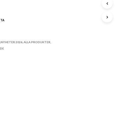
A
P
R
STA
O
D
U
K
LNYHETER 2026
,
ALLA PRODUKTER
,
T
IDE
E
R
I
V
A
R
U
K
O
R
G
E