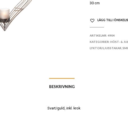
30 cm
LÄGG TILL I ÖNSKELI
ARTIKELNR:
4904
KATEGORIER:
HÖST- & JU
LYKTOR/LJUSSTAKAR
,
SM
BESKRIVNING
Svart/guld, inkl. krok