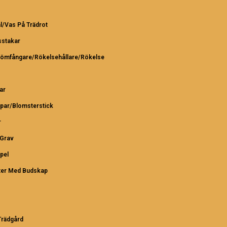
l/Vas På Trädrot
sstakar
römfångare/Rökelsehållare/Rökelse
ar
par/Blomsterstick
r
/Grav
pel
ter Med Budskap
rädgård