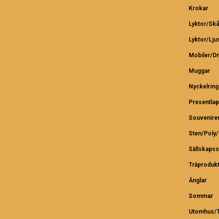
Krokar
Lyktor/Skå
Lyktor/Lju
Mobiler/D
Muggar
Nyckelring
Presentlap
Souvenire
Sten/Poly
Sällskapss
Träproduk
Änglar
Sommar
Utomhus/T