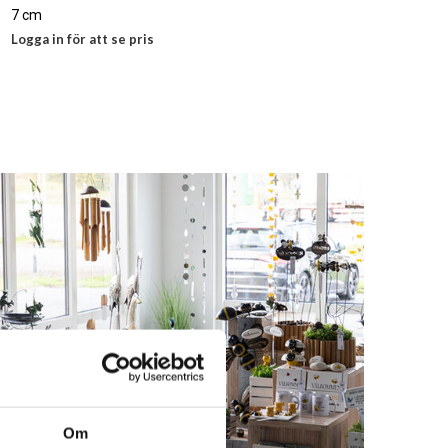
7 cm
Logga in för att se pris
LÄS MER
Om