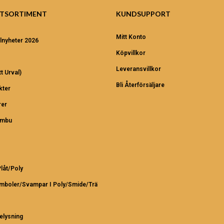
TSORTIMENT
KUNDSUPPORT
Mitt Konto
lnyheter 2026
Köpvillkor
Leveransvillkor
t Urval)
Bli Återförsäljare
kter
er
ambu
Plåt/Poly
ymboler/Svampar I Poly/Smide/Trä
elysning