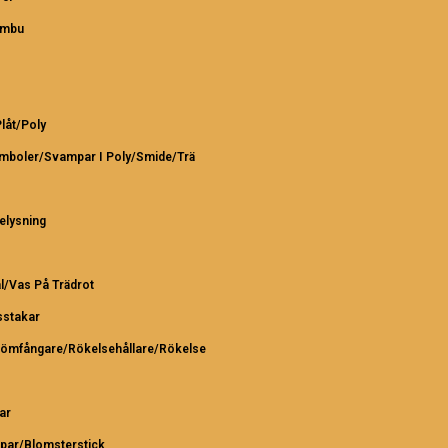
ambu
Plåt/Poly
ymboler/Svampar I Poly/Smide/Trä
elysning
l/Vas På Trädrot
sstakar
römfångare/Rökelsehållare/Rökelse
ar
par/Blomsterstick