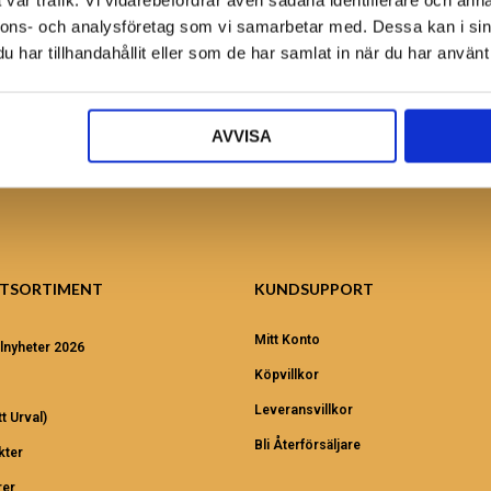
vår trafik. Vi vidarebefordrar även sådana identifierare och anna
Ansök nu!
nnons- och analysföretag som vi samarbetar med. Dessa kan i sin
har tillhandahållit eller som de har samlat in när du har använt 
AVVISA
TSORTIMENT
KUNDSUPPORT
Mitt Konto
lnyheter 2026
Köpvillkor
Leveransvillkor
t Urval)
Bli Återförsäljare
kter
er