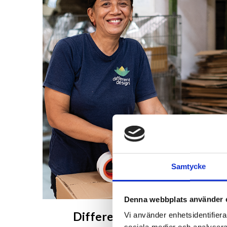
Samtycke
Denna webbplats använder 
Different Design på Bali
Vi använder enhetsidentifierar