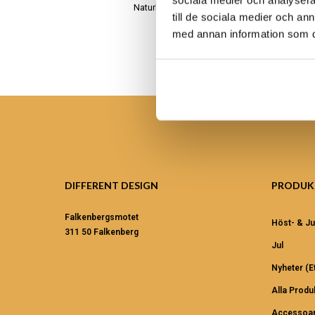
sociala medier och analysera 
Naturligt, äkta och handgjort
till de sociala medier och a
med annan information som du 
DIFFERENT DESIGN
PRODUK
Falkenbergsmotet
Höst- & Ju
311 50 Falkenberg
Jul
Nyheter (et
Alla Produ
Accessoar