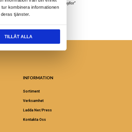
n information från din enhet
Leta bland våra “uddahyllor”
 tur kombinera informationen
deras tjänster.
TILLÅT ALLA
INFORMATION
Sortiment
Verksamhet
Ladda Ner/Press
Kontakta Oss