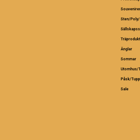
Souvenire
Sten/Poly
Sällskapss
Träproduk
Änglar
Sommar
Utomhus/T
Påsk/Tupp
Sale