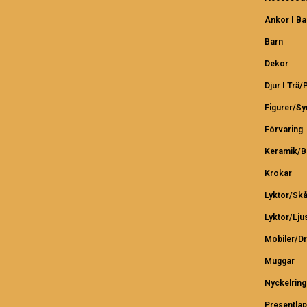
Ankor I B
Barn
Dekor
Djur I Trä/
Figurer/S
Förvaring
Keramik/B
Krokar
Lyktor/Skå
Lyktor/Lju
Mobiler/D
Muggar
Nyckelring
Presentlap