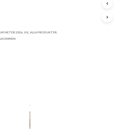
A
P
R
STA
O
D
U
K
LNYHETER 2026
,
JUL
,
ALLA PRODUKTER
,
T
ÄLKOMMEN
E
R
I
V
A
R
U
K
O
R
G
E