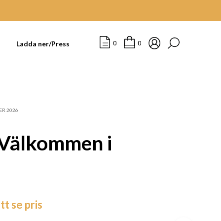
t
Ladda ner/Press
0
0
ER 2026
 Välkommen i
I
tt se pris
N
G