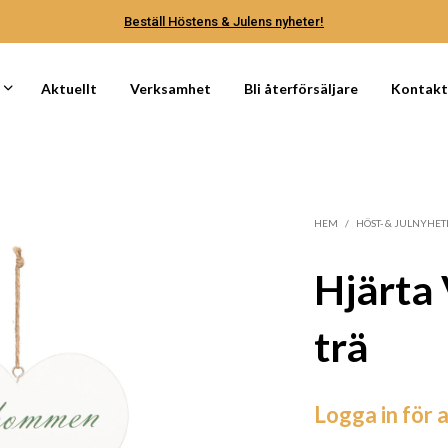
Beställ Höstens & Julens nyheter!
Aktuellt
Verksamhet
Bli återförsäljare
Kontak
HEM
/
HÖST- & JULNYHET
Hjärta
trä
Logga in för a