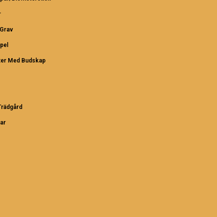
r
/Grav
pel
ter Med Budskap
rädgård
ar