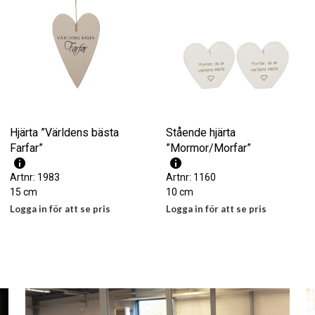
Hjärta ”Världens bästa
Stående hjärta
Farfar”
”Mormor/Morfar”
Artnr: 1983
Artnr: 1160
15 cm
10 cm
Logga in för att se pris
Logga in för att se pris
LÄS MER
LÄS MER