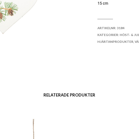
15 cm
LÄGG TILL I ÖNSKELI
ARTIKELNR:
3184
KATEGORIER:
HÖST- & JU
HJÄRTANPRODUKTER
,
V
RELATERADE PRODUKTER