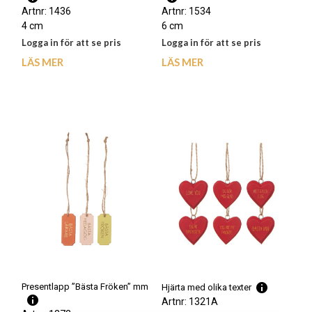
Hjärta ”Mormor/Farmor” SALE
Kanin hängande ”Glad påsk”
Artnr: 1436
Artnr: 1534
4 cm
6 cm
Logga in för att se pris
Logga in för att se pris
LÄS MER
LÄS MER