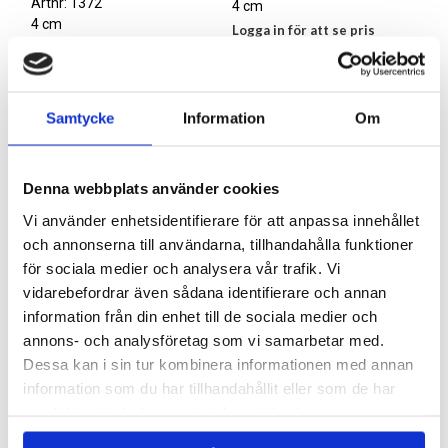
Presentlapp ”Bästa Fröken” mm
Hjärta med olika texter
Artnr: 1321A
Artnr: 1372
4 cm
4 cm
Logga in för att se pris
Logga in för att se pris
LÄS MER
Samtycke
Information
Om
LÄS MER
Denna webbplats använder cookies
Vi använder enhetsidentifierare för att anpassa innehållet
och annonserna till användarna, tillhandahålla funktioner
för sociala medier och analysera vår trafik. Vi
vidarebefordrar även sådana identifierare och annan
information från din enhet till de sociala medier och
annons- och analysföretag som vi samarbetar med.
Dessa kan i sin tur kombinera informationen med annan
information som du har tillhandahållit eller som de har
samlat in när du har använt deras tjänster.