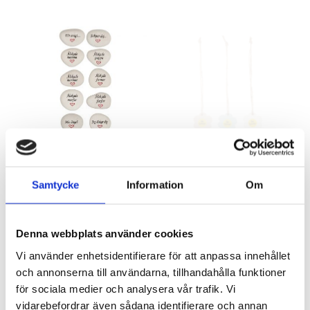
Sten med olika graverade texter
Presentlapp blomma ”Sommar”
Samtycke
Information
Om
Artnr: 7613
Artnr: 1370
8 cm
4 cm
Logga in för att se pris
Logga in för att se pris
Denna webbplats använder cookies
LÄS MER
LÄS MER
Vi använder enhetsidentifierare för att anpassa innehållet
och annonserna till användarna, tillhandahålla funktioner
för sociala medier och analysera vår trafik. Vi
vidarebefordrar även sådana identifierare och annan