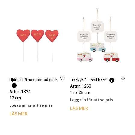
Hjärta i trä med text på stick
Träskylt ”Husbil bäst”
Artnr: 1260
Artnr: 1324
15 x 35 cm
12 cm
Logga in för att se pris
Logga in för att se pris
LÄS MER
LÄS MER