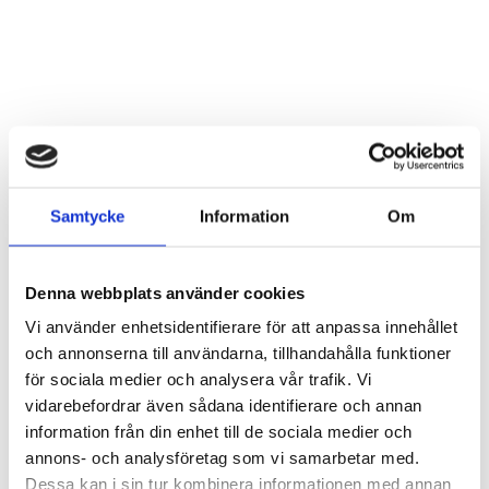
Groda blomma i hamrad plåt
Fågel i smide SALE
Artnr: 4606
Artnr: 4735
40 cm
15 cm
Samtycke
Information
Om
Logga in för att se pris
Logga in för att se pris
LÄS MER
LÄS MER
Denna webbplats använder cookies
Vi använder enhetsidentifierare för att anpassa innehållet
och annonserna till användarna, tillhandahålla funktioner
för sociala medier och analysera vår trafik. Vi
vidarebefordrar även sådana identifierare och annan
information från din enhet till de sociala medier och
annons- och analysföretag som vi samarbetar med.
Dessa kan i sin tur kombinera informationen med annan