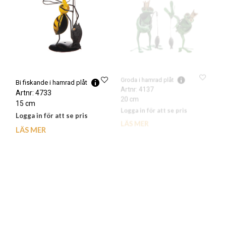
Bi fiskande i hamrad plåt
Groda i hamrad plåt
Artnr: 4733
Artnr: 4137
15 cm
20 cm
Logga in för att se pris
Logga in för att se pris
LÄS MER
LÄS MER