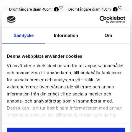
Drömfångare diam 40cm
Drömfångare diam 40cm
Artnr: 1153
Artnr: 1154
90 cm
90 cm
Logga in för att se pris
Logga in för att se pris
Samtycke
Information
Om
LÄS MER
LÄS MER
Denna webbplats använder cookies
Vi använder enhetsidentifierare för att anpassa innehållet
och annonserna till användarna, tillhandahålla funktioner
för sociala medier och analysera vår trafik. Vi
vidarebefordrar även sådana identifierare och annan
information från din enhet till de sociala medier och
annons- och analysföretag som vi samarbetar med.
Dessa kan i sin tur kombinera informationen med annan
information som du har tillhandahållit eller som de har
samlat in när du har använt deras tjänster.