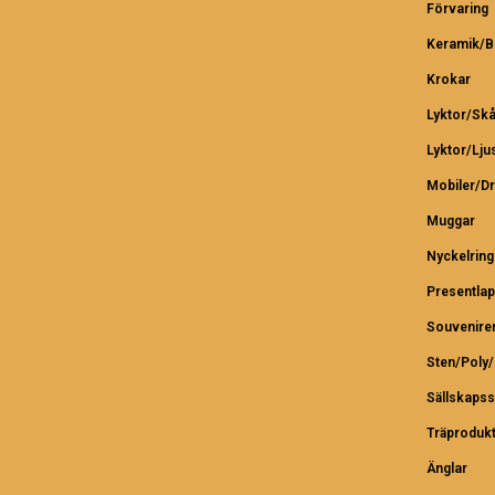
Förvaring
Keramik/B
Krokar
Lyktor/Skå
Lyktor/Lju
Mobiler/D
Muggar
Nyckelring
Presentlap
Souvenire
Sten/Poly
Sällskapss
Träproduk
Änglar