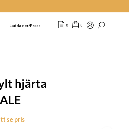
t
Ladda ner/Press
0
0
lt hjärta
SALE
I
tt se pris
N
G