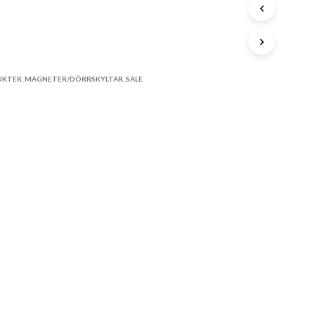
A
P
R
STA
O
D
U
K
UKTER
,
MAGNETER/DÖRRSKYLTAR
,
SALE
T
E
R
I
V
A
R
U
K
O
R
G
E