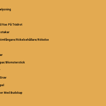
elysning
l/Vas På Trädrot
sstakar
römfångare/Rökelsehållare/Rökelse
ar
par/Blomsterstick
r
/Grav
pel
ter Med Budskap