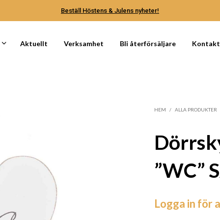
Beställ Höstens & Julens nyheter!
Aktuellt
Verksamhet
Bli återförsäljare
Kontak
HEM
/
ALLA PRODUKTER
Dörrsky
”WC” 
Logga in för a