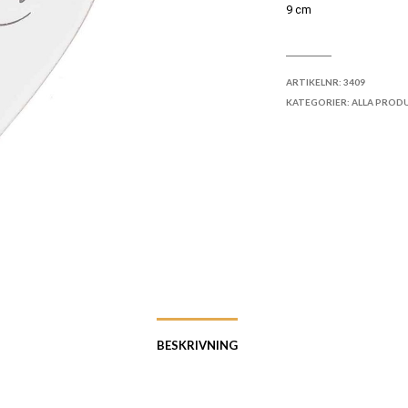
9 cm
LÄGG TILL I ÖNSKELI
ARTIKELNR:
3409
KATEGORIER:
ALLA PROD
BESKRIVNING