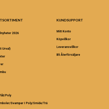
TSORTIMENT
KUNDSUPPORT
Mitt Konto
lnyheter 2026
Köpvillkor
Leveransvillkor
t Urval)
Bli Återförsäljare
kter
er
ambu
Plåt/Poly
ymboler/Svampar I Poly/Smide/Trä