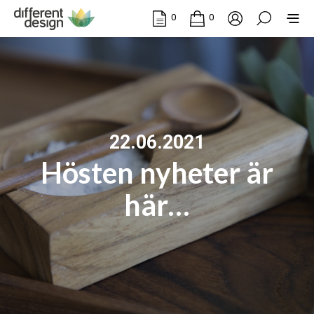
0
0
22.06.2021
Hösten nyheter är
här…