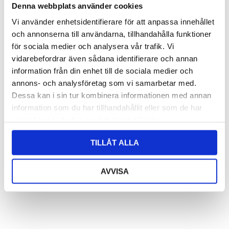
Denna webbplats använder cookies
Mugg Sport
Mugg ”Världens bästa
Vi använder enhetsidentifierare för att anpassa innehållet
pappa”
och annonserna till användarna, tillhandahålla funktioner
Logga in för att se pris
för sociala medier och analysera vår trafik. Vi
LÄS MER
vidarebefordrar även sådana identifierare och annan
Logga in för att se pris
information från din enhet till de sociala medier och
LÄS MER
annons- och analysföretag som vi samarbetar med.
Dessa kan i sin tur kombinera informationen med annan
information som du har tillhandahållit eller som de har
samlat in när du har använt deras tjänster.
TILLÅT ALLA
AVVISA