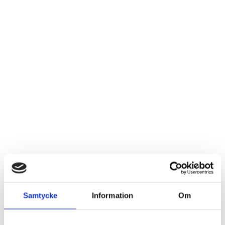
Mugg ”Fikatime”
Mugg ”Världens bästa
mamma”
Logga in för att se pris
LÄS MER
Logga in för att se pris
LÄS MER
Samtycke
Information
Om